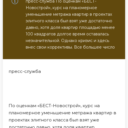
пресс-служба По оценкам «БЕСТ-
Новострой», курс на планомерное
уменьшение метража квартир в проектах
элитного класса был взят уже достаточно
давно, хотя доля квартир площадью менее
100 квадратов долгое время оставалась
незначительной. Однако кризис и здесь
внес свои коррективы. Все большее число
пресс-служба
По оценкам «БЕСТ-Новострой», курс на
планомерное уменьшение метража квартир в
проектах элитного класса был взят уже
достаточно давно, хотя доля квартир