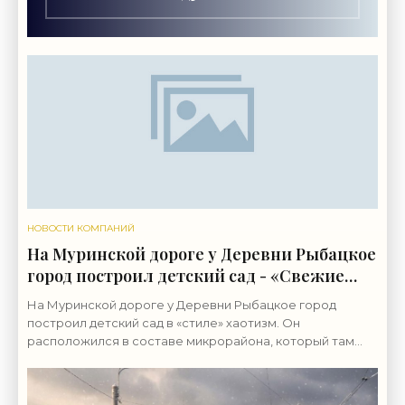
НОВОСТИ КОМПАНИЙ
На Муринской дороге у Деревни Рыбацкое
город построил детский сад - «Свежие
новости строительства»
На Муринской дороге у Деревни Рыбацкое город
построил детский сад в «стиле» хаотизм. Он
расположился в составе микрорайона, который там
возводит группа «ЛСР». Бывшие сельхозземли совхоза
«Ручьи»