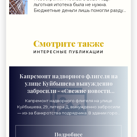
льготная ипотека была не нужна.
Бюджетные деньги лишь помогли раздуть
цены - «Аналитика рынка»
Смотрите также
ИНТЕРЕСНЫЕ ПУБЛИКАЦИИ
Капремонт надворного флигеля на
улице Куйбышева вынужденно
забросили - «Свежие новости
строительства»
Капремонт надворного флигеля на улице
Куйбышева, 29, литера Д, вынужденно забросили
— из-за банкротства подрядчика. В здании город
хочет разместить академию креативных
индустрий «Локон».
Подробнее