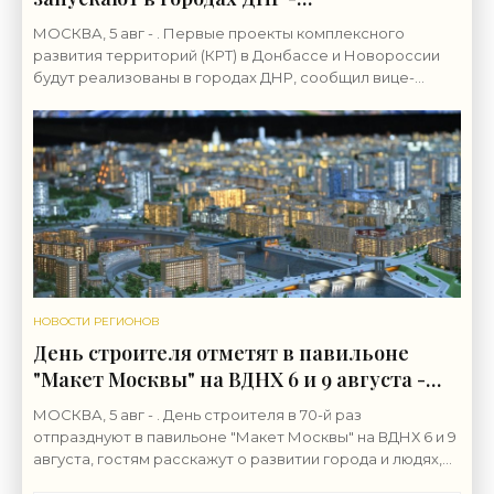
«Строительство»
МОСКВА, 5 авг - . Первые проекты комплексного
развития территорий (КРТ) в Донбассе и Новороссии
будут реализованы в городах ДНР, сообщил вице-
премьер РФ Марат Хуснуллин.«"Механизм КРТ является
НОВОСТИ РЕГИОНОВ
День строителя отметят в павильоне
"Макет Москвы" на ВДНХ 6 и 9 августа -
«Строительство»
МОСКВА, 5 авг - . День строителя в 70-й раз
отпразднуют в павильоне "Макет Москвы" на ВДНХ 6 и 9
августа, гостям расскажут о развитии города и людях,
формирующих его архитектурный облик,