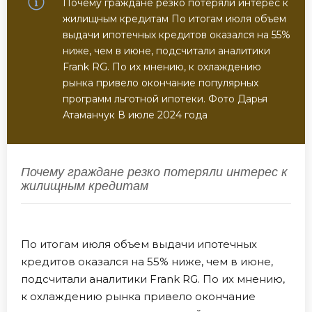
Почему граждане резко потеряли интерес к
жилищным кредитам По итогам июля объем
выдачи ипотечных кредитов оказался на 55%
ниже, чем в июне, подсчитали аналитики
Frank RG. По их мнению, к охлаждению
рынка привело окончание популярных
программ льготной ипотеки. Фото Дарья
Атаманчук В июле 2024 года
Почему граждане резко потеряли интерес к
жилищным кредитам
По итогам июля объем выдачи ипотечных
кредитов оказался на 55% ниже, чем в июне,
подсчитали аналитики Frank RG. По их мнению,
к охлаждению рынка привело окончание