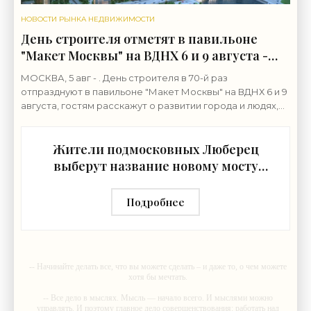
НОВОСТИ РЫНКА НЕДВИЖИМОСТИ
День строителя отметят в павильоне
"Макет Москвы" на ВДНХ 6 и 9 августа -
«Строительство»
МОСКВА, 5 авг - . День строителя в 70-й раз
отпразднуют в павильоне "Макет Москвы" на ВДНХ 6 и 9
августа, гостям расскажут о развитии города и людях,
формирующих его архитектурный облик,
Жители подмосковных Люберец
выберут название новому мосту
через реку Македонку -
«Строительство»
Подробнее
-- Начинайте делать все, что вы можете сделать – и даже то, о чем можете
хотя бы мечтать.
-- Все дело в мыслях. Мысль — начало всего. И мыслями можно
управлять. И поэтому главное дело совершенствования: работать над