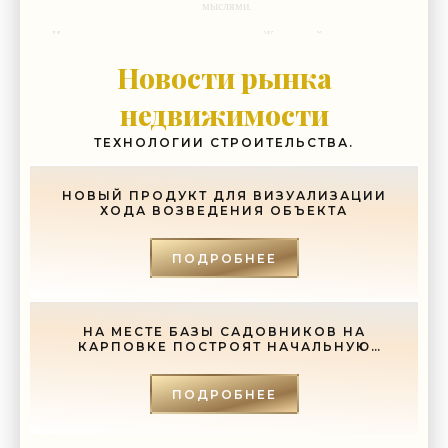
мыслями.
-- Идите уверенно по направлению к мечте. Живите той жизнью, которую
вы сами себе придумали.
Новости рынка
-- Самое большое богатство — это ум. Самая большая нищета —
глупость. Из всех страхов самый пугающий — самолюбование.
недвижимости
-- Лучшее, что можно сделать с хорошим советом, это пропустить его
мимо ушей. Он никогда не бывает полезен никому, кроме того, кто его
ТЕХНОЛОГИИ СТРОИТЕЛЬСТВА.
дал.
-- Люблю давать советы и очень не люблю, когда их дают мне.
НОВЫЙ ПРОДУКТ ДЛЯ ВИЗУАЛИЗАЦИИ
ХОДА ВОЗВЕДЕНИЯ ОБЪЕКТА
ПОДРОБНЕЕ
НА МЕСТЕ БАЗЫ САДОВНИКОВ НА
КАРПОВКЕ ПОСТРОЯТ НАЧАЛЬНУЮ
ШКОЛУ - «СВЕЖИЕ НОВОСТИ
СТРОИТЕЛЬСТВА»
ПОДРОБНЕЕ