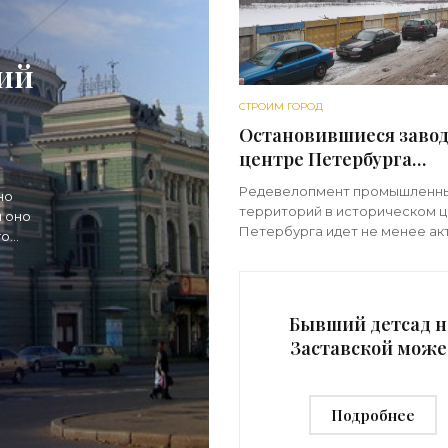
ий
СТРОИМ ГОРОД
Остановившиеся завод
центре Петербурга
постепенно застраива
Редевелопмент промышленн
но
жильем - «Свежие но
территорий в историческом 
 оно
строительства»
Петербурга идет не менее ак
го
чем в так называемом сером 
а.
На месте старых заводов, фаб
складов поднимается
преимущественно
Бывший детсад н
Заставской може
стать элитным
апартаментами 
Подробнее
«Свежие новост
строительства»