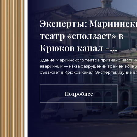
Эксперты: Мариинск
театр «сползает» в
Крюков канал -
«Свежие новости
Здание Мариинского театра признано частич
аварийным — из-за разрушений времен войны
строительства»
съезжает в Крюков канал. Эксперты, изучив е
состояние, потребовали скорейшего ремонт
Подробнее