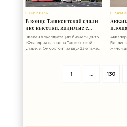
СТРОИМ ГОРОД
СТРОИМ Г
В конце Ташкентской сдали
Аквап
две высотки, видимые с
площа
Благовещенского моста -
могут 
Введен в эксплуатацию бизнес-центр
Аквапар
«Свежие новости
«Свеж
«Фландрия плаза» на Ташкентской
Беллинс
строительства»
строи
улице, 3. Он состоит из двух 23-этажек,
жилой д
которые просматриваются с
решения
Благовещенского моста. Под
уникальн
«Фландрию плаза» ответили около
2016 год
1
...
130