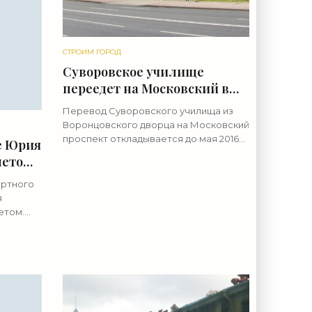
СТРОИМ ГОРОД
Суворовское училище
переедет на Московский в
мае 2016 года - «Свежие
Перевод Суворовского училища из
новости строительства»
Воронцовского дворца на Московский
проспект откладывается до мая 2016
е Юрия
года. Причиной стал затянувшийся
етом -
ремонт. О грядущем переезде
суворовцев стало известно в конце
ертного
я
етом.
о
аря. ООО