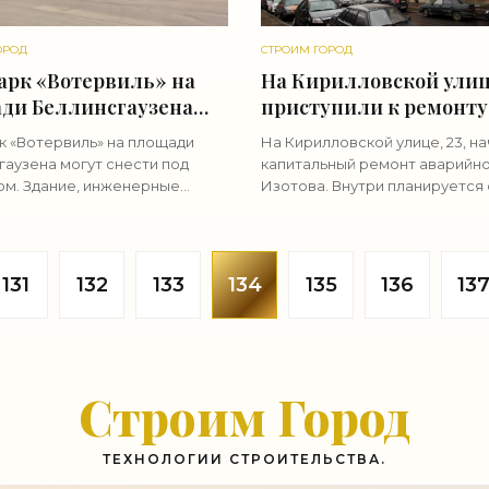
ОРОД
СТРОИМ ГОРОД
арк «Вотервиль» на
На Кирилловской ули
ди Беллинсгаузена
приступили к ремонту
снести под жилье -
расселенного дома Изо
к «Вотервиль» на площади
На Кирилловской улице, 23, н
ие новости
«Свежие новости
гаузена могут снести под
капитальный ремонт аварийн
тельства»
строительства»
ом. Здание, инженерные
Изотова. Внутри планируется 
 которого автор называет
квартиры и реализовать их по
ыми, не эксплуатируется с
программе «Молодежи — дос
а. Здание центра водных
жилье». Пятиэтажный доходн
131
132
133
134
135
136
13
Строим Город
ТЕХНОЛОГИИ СТРОИТЕЛЬСТВА.