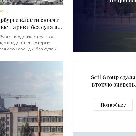
Подробне
строительс
ОРОД
рбурге власти сносят
ые ларьки без суда и
твия - «Свежие
бурге продолжается снос
ти строительства»
к, у владельцев которых
ся срок аренды, без суда и
ия. Занимается этим
ждение под названием «Центр
ия эффективности
ования
Setl Group сдала
вторую очередь
жилого дома на
Косой линии -
Подробнее
«Свежие новост
строительства»