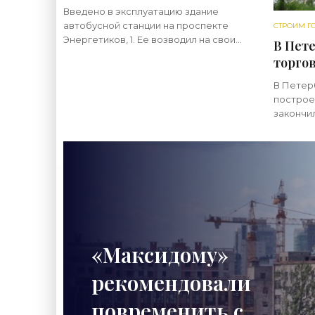
автобусную станцию -
Введено в эксплуатацию здание
«Свежие новости
автобусной станции на проспекте
СТРОИМ Г
строительства»
Энергетиков, 1. Ее возводил на свои
В Пете
деньги инвестор примыкающего
торгов
торгового центра «Метрика».
следс
Застройщиком квартала,
В Петер
новос
ограниченного
построе
закончил
следств
госучре
повышен
использ
«Максидому»
рекомендовали
повременить с