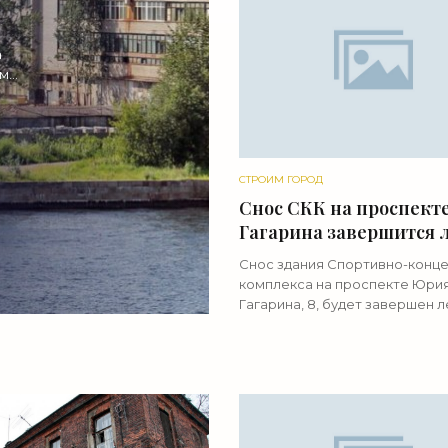
а
ом
СТРОИМ ГОРОД
Снос СКК на проспект
Гагарина завершится л
«Свежие новости
Снос здания Спортивно-конц
строительства»
комплекса на проспекте Юри
Гагарина, 8, будет завершен л
Сейчас проводятся работы п
демонтажу подземной части.
Разбирать СКК начали 31 янв
«СКА