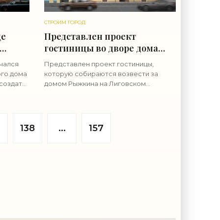
СТРОИМ ГОРОД
це
Представлен проект
гостиницы во дворе дома
това -
Рыжкина на Лиговском -
ачался
Представлен проект гостиницы,
«Свежие новости
ого дома
которую собираются возвести за
строительства»
создать
домом Рыжкина на Лиговском
проспекте, 127, с выходом в Рязанский
тупное
переулок. Сам особняк ранее
ый
обещали сохранить и
отремонтировать. Дом
7
138
...
157