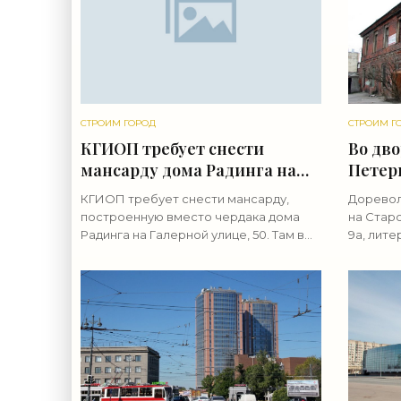
СТРОИМ ГОРОД
СТРОИМ Г
КГИОП требует снести
Во дво
мансарду дома Радинга на
Петер
Галерной улице - «Свежие
дом р
КГИОП требует снести мансарду,
Доревол
новости строительства»
- «Св
построенную вместо чердака дома
на Стар
строи
Радинга на Галерной улице, 50. Там в
9а, лите
ходе «ремонта» была изменена
В после
конфигурация кровли. Дом Радинга —
заброше
выявленный памятник архитектуры,
объемов