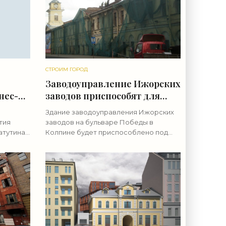
СТРОИМ ГОРОД
Заводоуправление Ижорских
нес-
заводов приспособят для
сти
чиновников - «Свежие
Здание заводоуправления Ижорских
новости строительства»
тия
заводов на бульваре Победы в
атутина,
Колпине будет приспособлено под
нес-
районную администрацию. Ранее этот
 и цех,
федеральный памятник был заброшен
рию на
и разрушался. Это здание является