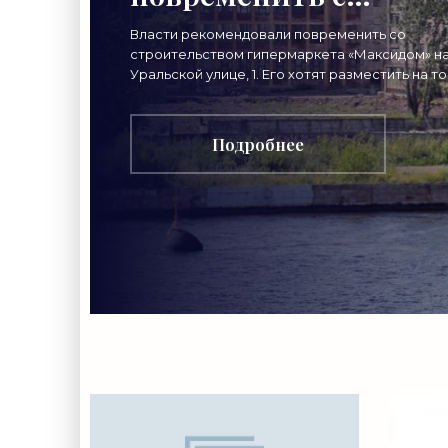
гипермаркетом на
Власти рекомендовали повременить со
строительством гипермаркета «Максидом» н
Уральской - «Свежие
Уральской улице, 1. Его хотят разместить на т
месте, где прежде стояли дореволюционные
новости
здания. В 2016 году
Подробнее
строительства»