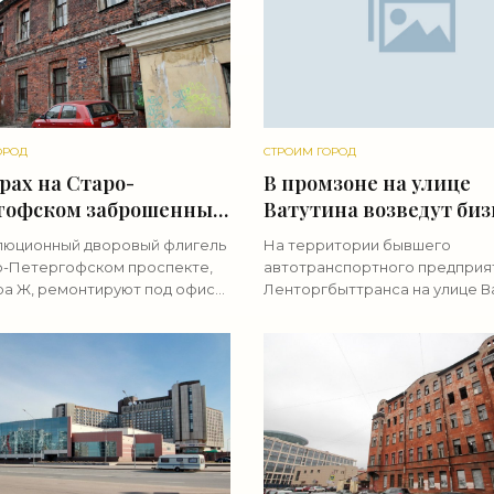
ОРОД
СТРОИМ ГОРОД
рах на Старо-
В промзоне на улице
гофском заброшенный
Ватутина возведут биз
емонтируют под офисы
центр - «Свежие ново
юционный дворовый флигель
На территории бывшего
ежие новости
строительства»
о-Петергофском проспекте,
автотранспортного предприя
тельства»
ра Ж, ремонтируют под офисы.
Ленторгбыттранса на улице В
днее время он стоял
17, частное лицо построит биз
нным. Здание состоит из двух
центр. Ради него снесут забор
 — одно-двухэтажного
имитирующий забор. Террито