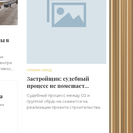
ы в
ют
ых
вости
центре
тивно,
СТРОИМ ГОРОД
поясе.
Застройщик: судебный
рик и
процесс не помешает
построить дом на
а
Судебный процесс между O2 и
Херсонской - «Свежие
группой «Ярд» не скажется на
т
новости строительства»
реализации проекта строительства
и
жилого дома на Херсонской улице,
-
43/12. Накануне Фемида существенно
и
уменьшила сумму, которую хотят
взыскать с