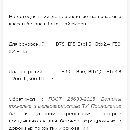
На сегодняшний день основные назначаемые
классы бетона и бетонной смеси:
Для оснований: В7,5- В15; Вtb1,6 - Вtb2,4; F50;
Ж4 – П3
Для покрытий: В30 - В40; Вtb4,0- Вtb4,8
;F200- F₂300; П1- П3
ГОСТ 26633-2015 Бетоны
Обратимся к
тяжелые и мелкозернистые ТУ
Приложение
.
А2
. и уточним требования, которые
предъявляются для бетонов аэродромных и
дорожных покрытий и оснований.