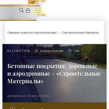
Свежие новости строительства
»
Строительные Материалы
»
ELLINGTON
6 минут чтения
1 154
Бетонные покрытия: дорожные
и аэродромные - «Строительные
Материалы»
Добавлено: 03 август 2020