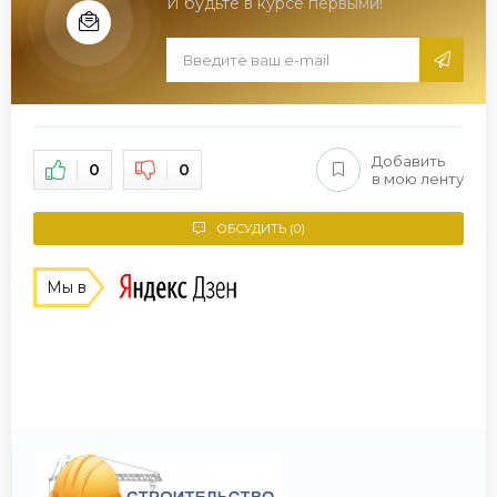
И будьте в курсе первыми!
Добавить
0
0
в мою ленту
ОБСУДИТЬ (0)
Мы в