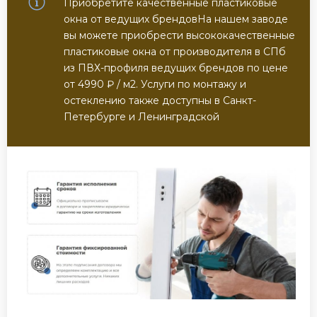
Приобретите качественные пластиковые
окна от ведущих брендовНа нашем заводе
вы можете приобрести высококачественные
пластиковые окна от производителя в СПб
из ПВХ-профиля ведущих брендов по цене
от 4990 ₽ / м2. Услуги по монтажу и
остеклению также доступны в Санкт-
Петербурге и Ленинградской