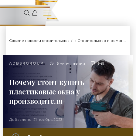
Свежие новости строительства
»
Строительство и ремонт
» П
ADBSRGROUP
6 минут чтения
949
Почему стоит купить
пластиковые окна у
производителя
Добавлено: 21 ноябрь 2023