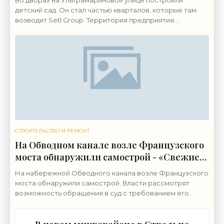
Во дворах на Ультрамариновой улице построили
детский сад. Он стал частью кварталов, которые там
возводит Setl Group. Территория предприятия
«Пигмент» на Октябрьской набережной, 38,
застраивается с
СТРОИТЕЛЬСТВО И РЕМОНТ
На Обводном канале возле Французского
моста обнаружили самострой - «Свежие
новости строительства»
На набережной Обводного канала возле Французского
моста обнаружили самострой. Власти рассмотрят
возможность обращения в суд с требованием его
снести. Строительные работы ведутся на набережной