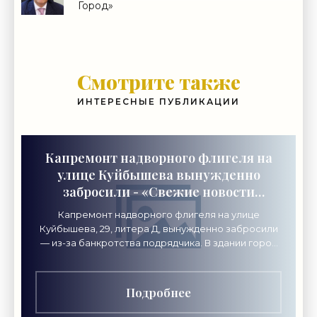
Город»
Смотрите также
ИНТЕРЕСНЫЕ ПУБЛИКАЦИИ
Капремонт надворного флигеля на
улице Куйбышева вынужденно
забросили - «Свежие новости
строительства»
Капремонт надворного флигеля на улице
Куйбышева, 29, литера Д, вынужденно забросили
— из-за банкротства подрядчика. В здании город
хочет разместить академию креативных
индустрий «Локон».
Подробнее