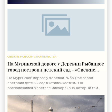
СВЕЖИЕ НОВОСТИ СТРОИТЕЛЬСТВА
На Муринской дороге у Деревни Рыбацкое
город построил детский сад - «Свежие
новости строительства»
На Муринской дороге у Деревни Рыбацкое город
построил детский сад в «стиле» хаотизм. Он
расположился в составе микрорайона, который там
возводит группа «ЛСР». Бывшие сельхозземли совхоза
«Ручьи»