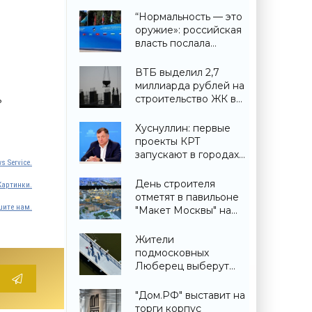
“Нормальность — это
оружие»: российская
власть послала
крайне важный
сигнал гражданам -
ВТБ выделил 2,7
«Недвижимость»
миллиарда рублей на
строительство ЖК в
ь
Симферополе -
«Строительство»
Хуснуллин: первые
проекты КРТ
запускают в городах
s Service.
ДНР -
«Строительство»
День строителя
Картинки.
отметят в павильоне
ите нам.
"Макет Москвы" на
ВДНХ 6 и 9 августа -
«Строительство»
Жители
подмосковных
Люберец выберут
название новому
мосту через реку
"Дом.РФ" выставит на
Македонку -
торги корпус