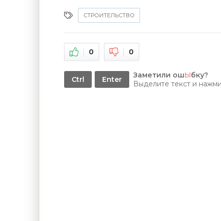
СТРОИТЕЛЬСТВО
0
0
Заметили ош
Ы
бку?
Ctrl
Enter
Выделите текст и нажм