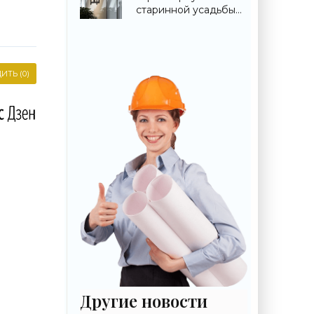
«Строительство»
старинной усадьбы
Сенницы в
Подмосковье -
«Строительство»
ИТЬ (0)
Другие новости