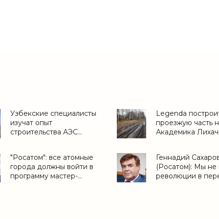
Узбекские специалисты
Legenda построи
изучат опыт
проезжую часть н
строительства АЭС
Академика Лихач
"Пакш-2" в Венгрии -
«Свежие новости
«Свежие новости
строительства»
"Росатом": все атомные
Геннадий Сахаро
строительства»
города должны войти в
(Росатом): Мы не
программу мастер-
революции в пер
планов - «Строительство»
на ресурсный ме
ценообразования
«Строим Город»