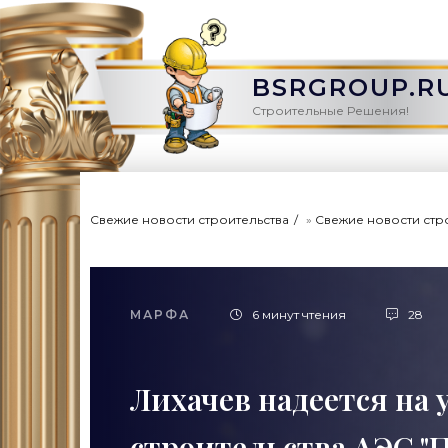
BSRGROUP.R
Строительные Решения!
Свежие новости строительства
»
Свежие новости стр
МАРФА
6 минут чтения
28
Лихачев надеется на 
строительства АЭС "