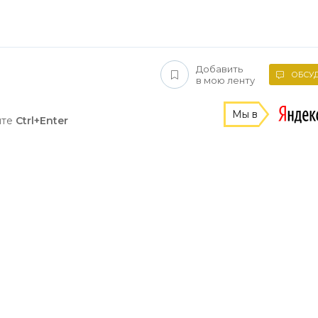
Добавить
ОБСУД
в мою ленту
Мы в
ите
Ctrl+Enter