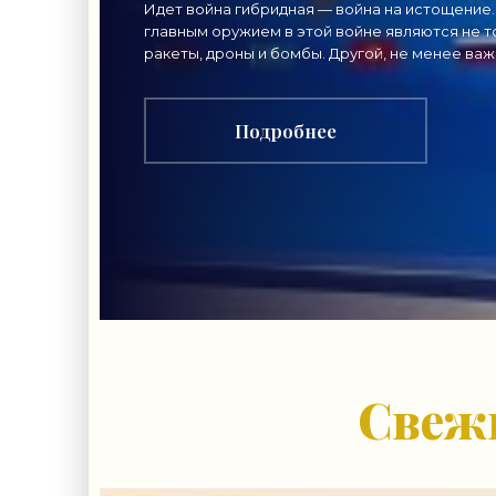
важный сигнал
Идет война гибридная — война на истощение.
главным оружием в этой войне являются не т
гражданам -
ракеты, дроны и бомбы. Другой, не менее ва
вид главного оружия в нынешнем конфликте
«Недвижимость»
нацелен
Подробнее
Свежи