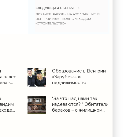
СЛЕДУЮЩАЯ СТАТЬЯ
ЛИХАЧЕВ: РАБОТЫ НА АЭС "ПАКШ-2" В
ВЕНГРИИ ИДУТ ПОЛНЫМ ХОДОМ -
«СТРОИТЕЛЬСТВО»
т
Образование в Венгрии -
а аллее
«Зарубежная
ева -
недвижимость»
в
"За что над нами так
 видим
издеваются?!" Обитатели
еходе
бараков – о жилищном
тод
вопросе -
 -
«Недвижимость»