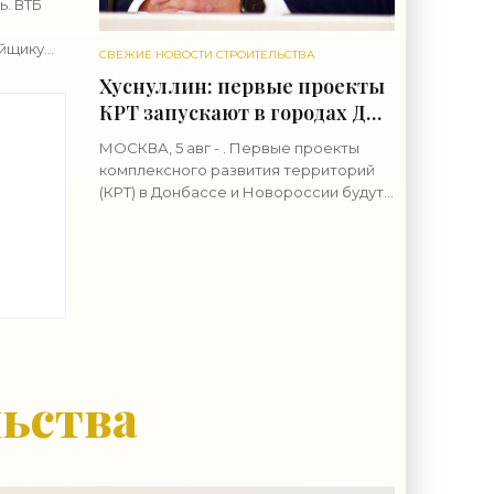
ь. ВТБ
йщику
СВЕЖИЕ НОВОСТИ СТРОИТЕЛЬСТВА
пу
Хуснуллин: первые проекты
блей для
КРТ запускают в городах ДНР
- «Строительство»
МОСКВА, 5 авг - . Первые проекты
комплексного развития территорий
(КРТ) в Донбассе и Новороссии будут
т
реализованы в городах ДНР, сообщил
 6
вице-премьер РФ Марат
Хуснуллин.«"Механизм КРТ является
»
льства