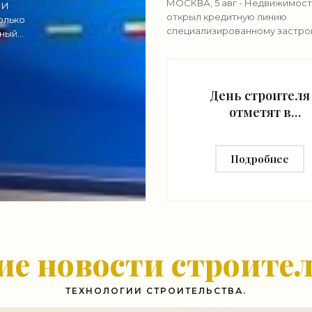
МОСКВА, 5 авг - Недвижимост
 И
«Строительство»
открыл кредитную линию
олько
специализированному застро
жный
"Морская роса" (входит в груп
"Монолит") в 2,7 миллиарда ру
строительства
День строителя
отметят в
павильоне "Маке
Москвы" на ВДНХ
Подробнее
и 9 августа -
«Строительство
е новости строите
ТЕХНОЛОГИИ СТРОИТЕЛЬСТВА.