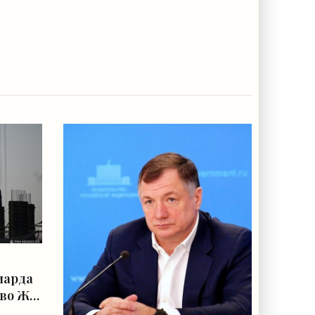
иарда
тво ЖК