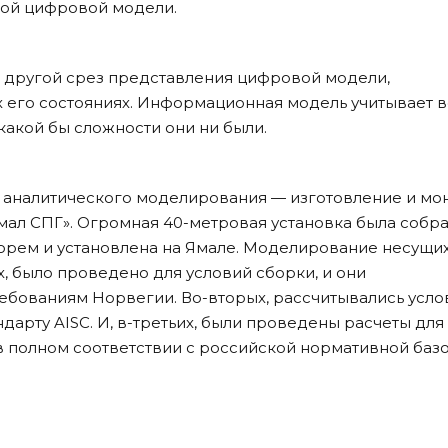
мой цифровой модели.
 другой срез представления цифровой модели,
 его состояниях. Информационная модель учитывает в
какой бы сложности они ни были.
аналитического моделирования — изготовление и мо
мал СПГ». Огромная 40-метровая установка была собра
орем и установлена на Ямале. Моделирование несущи
х, было проведено для условий сборки, и они
ебованиям Норвегии. Во-вторых, рассчитывались усло
дарту AISC. И, в-третьих, были проведены расчеты для
в полном соответствии с российской нормативной базо