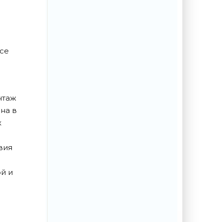
се
нтаж
на в
х
вия
й и