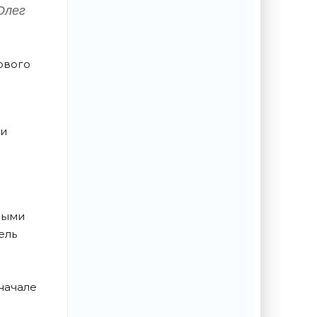
Олег
ового
ии
ными
ель
начале