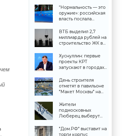
“Нормальность — это
оружие»: российская
власть послала
крайне важный
сигнал гражданам -
ВТБ выделил 2,7
«Недвижимость»
миллиарда рублей на
строительство ЖК в
Симферополе -
«Строительство»
Хуснуллин: первые
проекты КРТ
запускают в городах
ичем
ДНР -
«Строительство»
День строителя
ый
отметят в павильоне
"Макет Москвы" на
ВДНХ 6 и 9 августа -
«Строительство»
Жители
подмосковных
Люберец выберут
название новому
мосту через реку
"Дом.РФ" выставит на
в
Македонку -
торги корпус