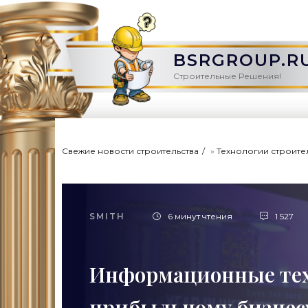
BSRGROUP.R
Строительные Решения!
Свежие новости строительства
»
Технологии строите
SMITH
6 минут чтения
1 527
Информационные тех
прибыльному бизнесу