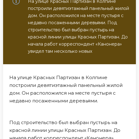
На улице Красных Партизан в Колпине
построили девятиэтажный панельный жилой
дом. Он расположился на месте пустыря с
недавно посаженными деревьями. Под
строительство был выбран пустырь на
красной линии улицы Красных Партизан. До
начала работ корреспондент «Канонера»
увидел там несколько новых
На улице Красных Партизан в Колпине
построили девятиэтажный панельный жилой
дом. Он расположился на месте пустыря с
недавно посаженными деревьями.
Под строительство был выбран пустырь на
красной линии улицы Красных Партизан. До
начала работ корреспондент «Канонера»