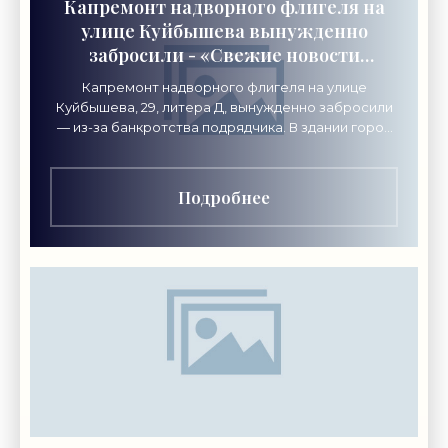
Капремонт надворного флигеля на
улице Куйбышева вынужденно
забросили - «Свежие новости
строительства»
Капремонт надворного флигеля на улице
Куйбышева, 29, литера Д, вынужденно забросили
— из-за банкротства подрядчика. В здании город
хочет разместить академию креативных
индустрий «Локон».
Подробнее