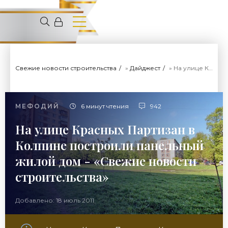
Свежие новости строительства
»
Дайджест
» На улице Красных Партизан в Колпине построили панельный жилой дом - «Свежие новости строительства»
МЕФОДИЙ
6 минут чтения
942
На улице Красных Партизан в
Колпине построили панельный
жилой дом - «Свежие новости
строительства»
Добавлено: 18 июль 2011