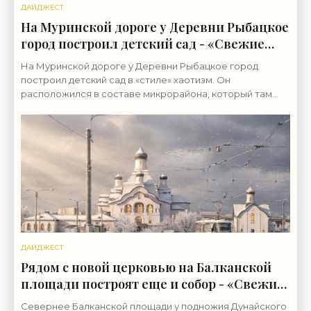
ДАЙДЖЕСТ
На Муринской дороге у Деревни Рыбацкое
город построил детский сад - «Свежие
новости строительства»
На Муринской дороге у Деревни Рыбацкое город
построил детский сад в «стиле» хаотизм. Он
расположился в составе микрорайона, который там
возводит группа «ЛСР». Бывшие сельхозземли совхоза
«Ручьи»
ДАЙДЖЕСТ
Рядом с новой церковью на Балканской
площади построят еще и собор - «Свежие
новости строительства»
Севернее Балканской площади у подножия Дунайского