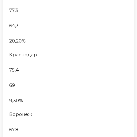
77,3
64,3
20,20%
Краснодар
75,4
69
9,30%
Воронеж
67,8