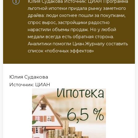
Юлия Судакова Источник: ЦИАН Программа
льготной ипотеки придала рынку заметного
драйва: люди охотнее пошли за покупками,
спрос вырос, застройщики радостно
нарастили объемы продаж. Но у любой
медали всегда есть обратная сторона.
Аналитики помогли Циан.Журналу составить
список «побочных эффектов»
Юлия Судакова
Источник: ЦИАН