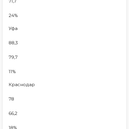
71,7
24%
Уфа
88,3
79,7
11%
Краснодар
78
66,2
18%