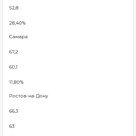
52,8
28,40%
Самара
67,2
60,1
11,80%
Ростов-на-Дону
66,3
63