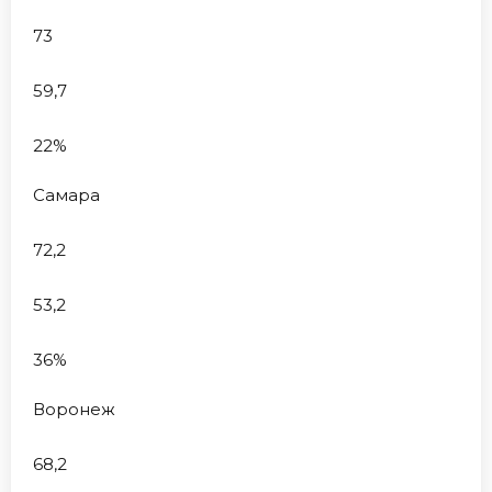
73
59,7
22%
Самара
72,2
53,2
36%
Воронеж
68,2