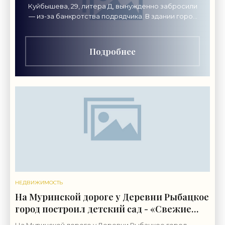
Куйбышева, 29, литера Д, вынужденно забросили
— из-за банкротства подрядчика. В здании город
хочет разместить академию креативных
индустрий «Локон».
Подробнее
НЕДВИЖИМОСТЬ
На Муринской дороге у Деревни Рыбацкое
город построил детский сад - «Свежие
новости строительства»