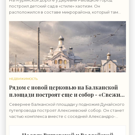
На Муринской дороге у Деревни Рыбацкое город
построил детский сад в «стиле» хаотизм. Он
расположился в составе микрорайона, который там
возводит группа «ЛСР». Бывшие сельхозземли совхоза
«Ручьи»
НЕДВИЖИМОСТЬ
Рядом с новой церковью на Балканской
площади построят еще и собор - «Свежие
новости строительства»
Севернее Балканской площади у подножия Дунайского
путепровода построят Алексиевский собор. Он станет
частью комплекса вместе с соседней Александро-
Невской церковью. Землю у северной границы