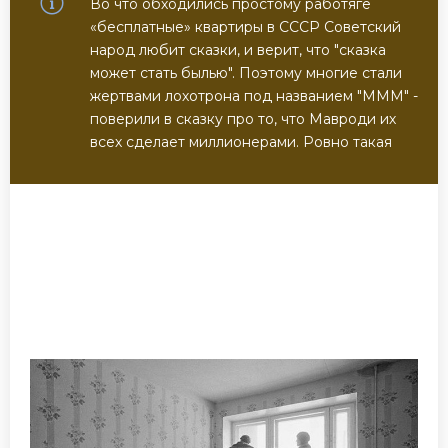
Во что обходились простому работяге
«бесплатные» квартиры в СССР Советский
народ любит сказки, и верит, что "сказка
может стать былью". Поэтому многие стали
жертвами лохотрона под названием "МММ" -
поверили в сказку про то, что Мавроди их
всех сделает миллионерами. Ровно такая