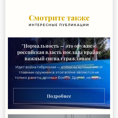
Смотрите также
ИНТЕРЕСНЫЕ ПУБЛИКАЦИИ
“Нормальность — это оружие»:
российская власть послала крайне
важный сигнал гражданам -
«Недвижимость»
Идет война гибридная — война на истощение. И
главным оружием в этой войне являются не
только ракеты, дроны и бомбы. Другой, не менее
важный вид главного оружия в нынешнем
конфликте нацелен
Подробнее