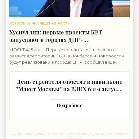
НОВОСТИ РЫНКА НЕДВИЖИМОСТИ
Хуснуллин: первые проекты КРТ
запускают в городах ДНР -
«Строительство»
МОСКВА, 5 авг - . Первые проекты комплексного
развития территорий (КРТ) в Донбассе и Новороссии
будут реализованы в городах ДНР, сообщил вице-
премьер РФ Марат Хуснуллин.«"Механизм КРТ является
День строителя отметят в павильоне
"Макет Москвы" на ВДНХ 6 и 9 августа
- «Строительство»
Подробнее
-- Начинайте делать все, что вы можете сделать – и даже то, о чем можете
хотя бы мечтать.