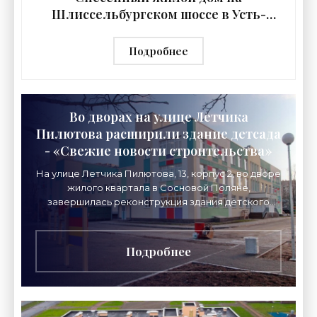
Шлиссельбургском шоссе в Усть-
Ижоре воссоздадут - «Свежие
новости строительства»
Подробнее
Во дворах на улице Летчика
Пилютова расширили здание детсада
- «Свежие новости строительства»
На улице Летчика Пилютова, 13, корпус 2, во дворе
жилого квартала в Сосновой Поляне,
завершилась реконструкция здания детского
сада. Его расширили и надстроили, при этом
советский каркас
Подробнее