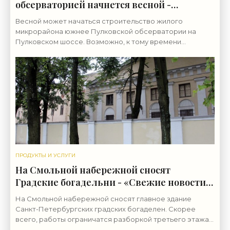
обсерваторией начнется весной -
«Свежие новости строительства»
Весной может начаться строительство жилого
микрорайона южнее Пулковской обсерватории на
Пулковском шоссе. Возможно, к тому времени
утвердят названия для тамошних улиц. Речь идет о 500
гектарах между
ПРОДУКТЫ И УСЛУГИ
На Смольной набережной сносят
Градские богадельни - «Свежие новости
строительства»
На Смольной набережной сносят главное здание
Санкт-Петербургских градских богаделен. Скорее
всего, работы ограничатся разборкой третьего этажа.
Это здание (улица Смольного, 4) — выявленный объект