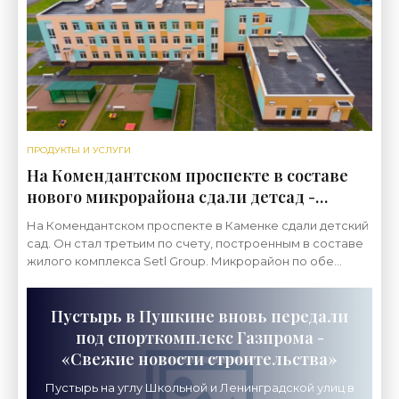
ПРОДУКТЫ И УСЛУГИ
На Комендантском проспекте в составе
нового микрорайона сдали детсад -
«Свежие новости строительства»
На Комендантском проспекте в Каменке сдали детский
сад. Он стал третьим по счету, построенным в составе
жилого комплекса Setl Group. Микрорайон по обе
стороны Комендантского проспекта возводит Setl
Пустырь в Пушкине вновь передали
под спорткомплекс Газпрома -
«Свежие новости строительства»
Пустырь на углу Школьной и Ленинградской улиц в