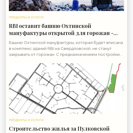
ПРОДУКТЫ И УСЛУГИ
RBI оставит башню Охтинской
мануфактуры открытой для горожан -
«Свежие новости строительства»
Башню Охтинской мануфактуры, которая будет вписана
в комплекс зданий RBI на Свердловской, не станут
закрывать от горожан. С предназначением постройки
инвестор еще не определился. Разрешение на
ПРОДУКТЫ И УСЛУГИ
Строительство жилья за Пулковской