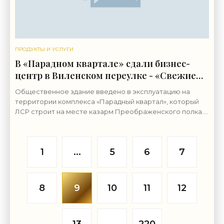
ПРОДУКТЫ И УСЛУГИ
В «Парадном квартале» сдали бизнес-
центр в Виленском переулке - «Свежие
новости строительства»
Общественное здание введено в эксплуатацию на
территории комплекса «Парадный квартал», который
ЛСР строит на месте казарм Преображенского полка.
Его возвели в Виленском переулке. Реализация
проекта
1
...
5
6
7
8
9
10
11
12