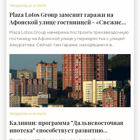
ПРОДУКТЫ И УСЛУГИ
Plaza Lotos Group заменит гаражи на
Афонской улице гостиницей - «Свежие
новости строительства»
Plaza Lotos Group намерена построить трехзвездочную
гостиницу на Афонской улице у перекрестка с улицей
Аккуратова. Сейчас там гаражи, находящиеся в
краткосрочной аренде. Земельный участок площадью
ПРОДУКТЫ И УСЛУГИ
Калинин: программа "Дальневосточная
ипотека" способствует развитию
Приморья - «Недвижимость»