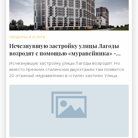
ПРОДУКТЫ И УСЛУГИ
Исчезнувшую застройку улицы Лагоды
возродят с помощью «муравейника» -
«Свежие новости строительства»
Исчезнувшую застройку улицы Лагоды возродят. Но
вместо прежних сталинских двухэтажек там появится
20-этажный «муравейник» в «стиле» хаотизм. Улица
Лагоды проходит от Объездного шоссе до