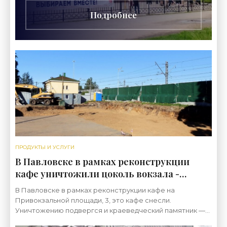
Подробнее
ПРОДУКТЫ И УСЛУГИ
В Павловске в рамках реконструкции
кафе уничтожили цоколь вокзала -
«Свежие новости строительства»
В Павловске в рамках реконструкции кафе на
Привокзальной площади, 3, это кафе снесли.
Уничтожению подвергся и краеведческий памятник —
сохранявшийся гранитный цоколь старинного вокзала.