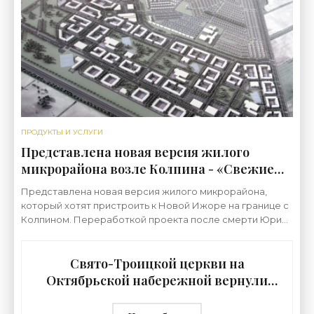
Деревянный
ПРОДУКТЫ И УСЛУГИ
Представлена новая версия жилого
микрорайона возле Колпина - «Свежие
новости строительства»
Представлена новая версия жилого микрорайона,
который хотят пристроить к Новой Ижоре на границе с
Колпином. Переработкой проекта после смерти Юрия
Митюрева занялся выходец из его бюро Феликс
Буянов.
Свято-Троицкой церкви на
Октябрьской набережной вернули
пять куполов - «Свежие новости