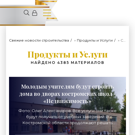
Свежие новости строительства
»
Продукты и Услуги
» Страница 9
Продукты и Услуги
НАЙДЕНО 4385 МАТЕРИАЛОВ
Молодым учителям будут строить
дома во дворах костромских школ -
«Недвижимость»
Фото: Олег Александров. Все услуги они также
будут получать от учебных заведений. В
Костромской области продолжают решать
проблему нехватки учителей, По словам
учителей, молодые