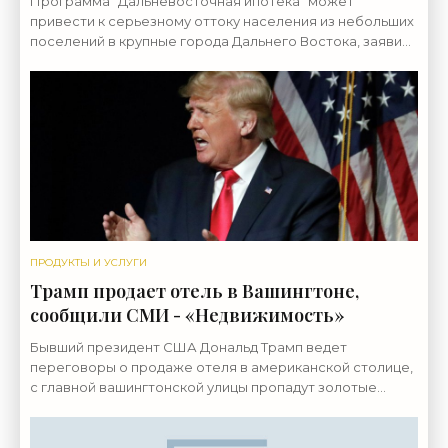
Программа "Дальневосточная ипотека" может
привести к серьезному оттоку населения из небольших
поселений в крупные города Дальнего Востока, заявил
в интервью РИА ВЛАДИВОСТОК, 4 сен - .
ПРОДУКТЫ И УСЛУГИ
Трамп продает отель в Вашингтоне,
сообщили СМИ - «Недвижимость»
Бывший президент США Дональд Трамп ведет
переговоры о продаже отеля в американской столице,
с главной вашингтонской улицы пропадут золотые
буквы фамилии... ВАШИНГТОН, 4 сен - . Бывший
президент США