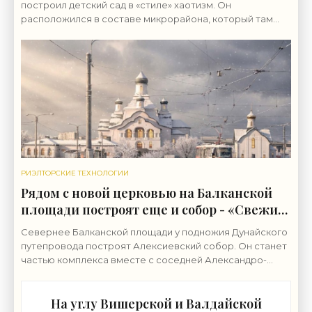
построил детский сад в «стиле» хаотизм. Он
расположился в составе микрорайона, который там
возводит группа «ЛСР». Бывшие сельхозземли совхоза
«Ручьи»
РИЭЛТОРСКИЕ ТЕХНОЛОГИИ
Рядом с новой церковью на Балканской
площади построят еще и собор - «Свежие
новости строительства»
Севернее Балканской площади у подножия Дунайского
путепровода построят Алексиевский собор. Он станет
частью комплекса вместе с соседней Александро-
Невской церковью. Землю у северной границы
На углу Вишерской и Валдайской