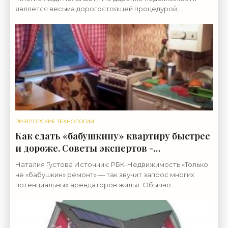
является весьма дорогостоящей процедурой,
поскольку для этого нужно заплатить нотариусу — а их
услуги
РИЭЛТОРСКИЕ ТЕХНОЛОГИИ
Как сдать «бабушкину» квартиру быстрее
и дороже. Советы экспертов -
«Риэлторские технологии»
Наталия Густова Источник: РБК-Недвижимость «Только
не «бабушкин» ремонт» — так звучит запрос многих
потенциальных арендаторов жилья. Обычно
«бабушкиными» называют неухоженные квартиры, в
которых