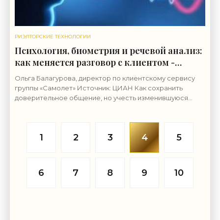
РИЭЛТОРСКИЕ ТЕХНОЛОГИИ
Психология, биометрия и речевой анализ:
как меняется разговор с клиентом -
«Риэлторские технологии»
Ольга Балагурова, директор по клиентскому сервису
группы «Самолет» Источник: ЦИАН Как сохранить
доверительное общение, но учесть изменившуюся
психологию покупателей жилья? Новые технологии
помогут
1
2
3
4
5
6
7
8
9
10