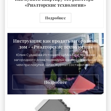
«Риэлторские технологии»
Подробнее
Инструкция: как продать загородный
дом - «Риэлторские технологии»
Юлия Судакова Источник: ЦИАН При продаже
загородного дома подводных камней не меньше,
чем при покупке. Циан.Журнал составил мини-
энциклопедию для тех, кто хочет расстаться со
своей
Подробнее