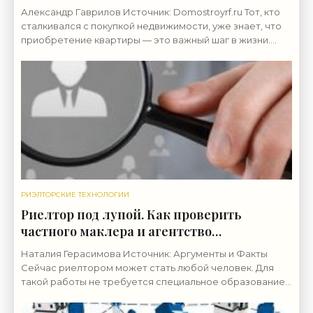
технологии»
Александр Гаврилов Источник: Domostroyrf.ru Тот, кто
сталкивался с покупкой недвижимости, уже знает, что
приобретение квартиры — это важный шаг в жизни.
Однако бывают случаи, что во время или после
РИЭЛТОРСКИЕ ТЕХНОЛОГИИ
Риелтор под лупой. Как проверить
частного маклера и агентство
недвижимости? - «Риэлторские
Наталия Герасимова Источник: Аргументы и Факты
технологии»
Сейчас риелтором может стать любой человек. Для
такой работы не требуется специальное образование,
в отличие, например, от врача или учителя. Порой