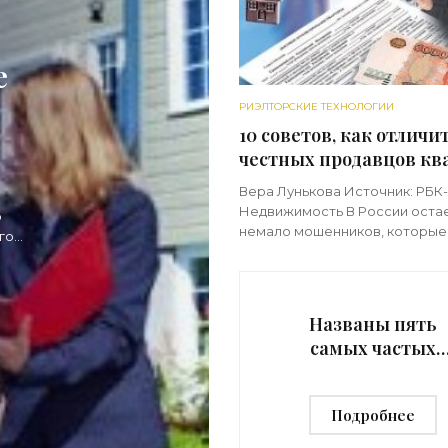
е
РИЭЛТОРСКИЕ ТЕХНОЛОГИИ
10 советов, как отличи
честных продавцов кв
от мошенников -
Вера Лунькова Источник: РБК-
«Риэлторские техноло
Недвижимость В России оста
о
немало мошенников, которые
го
стремятся обмануть продавцо
нии
покупателей жилья — и это н
на развитие технологий и при
нескольких
Названы пять
самых частых
причин отказа о
покупки квартиры
Подробнее
«Риэлторские
технологии»