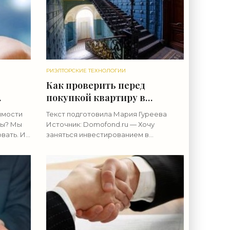
РИЭЛТОРСКИЕ ТЕХНОЛОГИИ
Как проверить перед
покупкой квартиру в
историческом здании? -
имости
Текст подготовила Мария Гуреева
гии»
«Риэлторские технологии»
ры? Мы
Источник: Domofond.ru — Хочу
вать. И
заняться инвестированием в
недвижимость. Есть возможность
о или с
купить старый объект,
равно
отремонтировать его и сдавать
посуточно или продать. Как