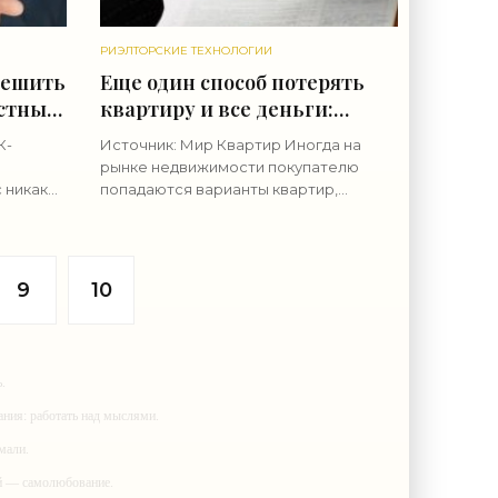
РИЭЛТОРСКИЕ ТЕХНОЛОГИИ
решить
Еще один способ потерять
стных
квартиру и все деньги:
ские
покупка квартиры у
К-
Источник: Мир Квартир Иногда на
юридического лица. Как
рынке недвижимости покупателю
обезопасить себя при такой
 никак
попадаются варианты квартир,
м.
сделке? - «Риэлторские
владельцем которых является не
блем,
обычный гражданин, а какая-либо
технологии»
компания – юридическое лицо. И
часто бывает,
9
10
.
ания: работать над мыслями.
мали.
ий — самолюбование.