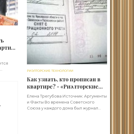
ть
артир
гии»
ется
РИЭЛТОРСКИЕ ТЕХНОЛОГИИ
в или
Как узнать, кто прописан в
есмотря
квартире? - «Риэлторские
нятие
технологии»
Елена Трегубова Источник: Аргументы
и Факты Во времена Советского
Союза у каждого дома был журнал
т
регистрации жильцов. Назывался он
 -
домовой книгой, в которой
фиксировалась информация о
семейном