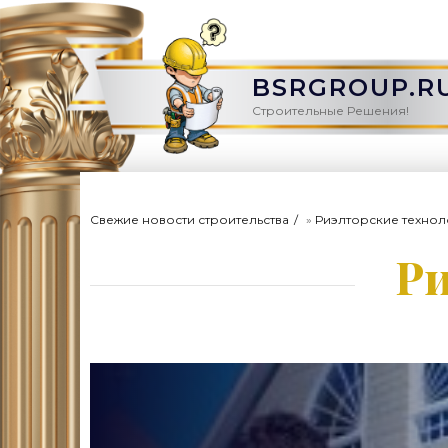
BSRGROUP.R
Строительные Решения!
Свежие новости строительства
»
Риэлторские технол
Ри