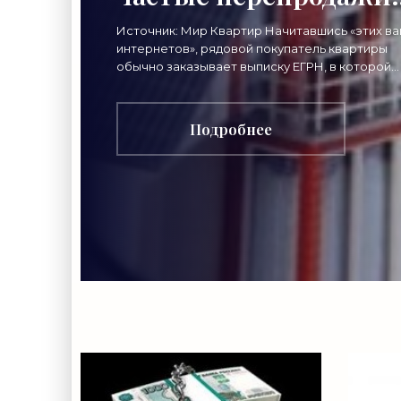
приобретаемой
Источник: Мир Квартир Начитавшись «этих в
интернетов», рядовой покупатель квартиры
квартиры -
обычно заказывает выписку ЕГРН, в которой
указана вся основная информация, – собствен
«Риэлторские
Подробнее
технологии»