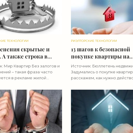
КИЕ ТЕХНОЛОГИИ
РИЭЛТОРСКИЕ ТЕХНОЛОГИИ
енения скрытые и
13 шагов к безопасной
 А также строка в
покупке квартиры на
ре, которая позволяет
вторичном рынке -
: Мир Квартир Без залогов и
Источник: Бюллетень недвиж
ателю не платить -
«Риэлторские техноло
ений – такая фраза часто
Задумались о покупке кварти
торские технологии»
уется в рекламе жилой
расскажем, как нужно действо
мости на сайтах объявлений.
не важно, приобретается
ира действительно может
недвижимость самостоятельн
 абсолютно «чистой», судя
помощью риэлтора, – вы всё 