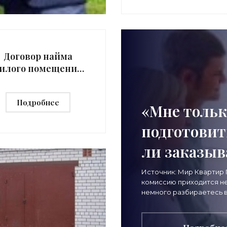
Договор найма
илого помещения:
какие нюансы
учесть -
Подробнее
«Риэлторские
«Мне тольк
технологии»
подготовит
ли заказыв
сопровожде
Источник: Мир Квартир
комиссию приходится не 
риэлтором?
немного разбираетесь 
подходящий вариант для
«Риэлторс
нужно лишь