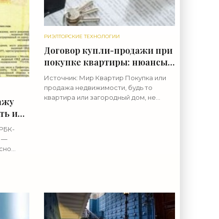
РИЭЛТОРСКИЕ ТЕХНОЛОГИИ
Договор купли-продажи при
покупке квартиры: нюансы
оформления и образец 2021
Источник: Мир Квартир Покупка или
года - «Риэлторские
продажа недвижимости, будь то
технологии»
квартира или загородный дом, не
ажу
может обойтись без документального
ть и
оформления. Иными словами, вашу
сделку должен зафиксировать
РБК-
договор
 —
сно
дает
свои
лках.