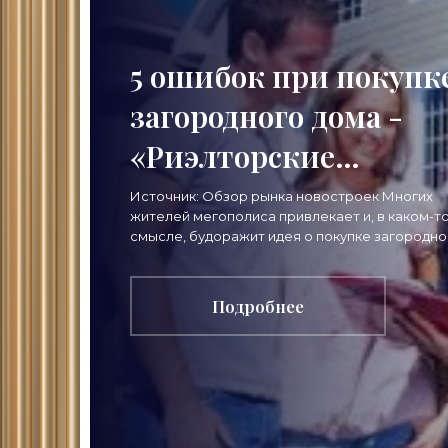
5 ошибок при покупк
загородного дома -
«Риэлторские
технологии»
Источник: Обзор рынка новостроек Многих
жителей мегополиса привлекает и, в каком-т
смысле, будоражит идея о покупке загородно
дома. Проводить время на природе, в окруже
хвойных
Подробнее