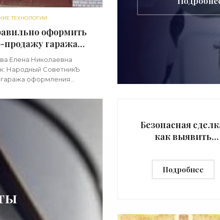
Подробне
технологи
КИЕ ТЕХНОЛОГИИ
равильно оформить
-продажу гаража
е нужны документы) -
ва Елена Николаевна
торские технологии»
к: Народный СоветникЪ
 гаража оформления
тов, несомненно, потребует,
ку сделки с недвижимостью
ются по определенным
м. Оформление
Безопасная сделк
как выявить
мошенника при
покупке квартиры
Подробнее
«Риэлторские
технологии»
аты