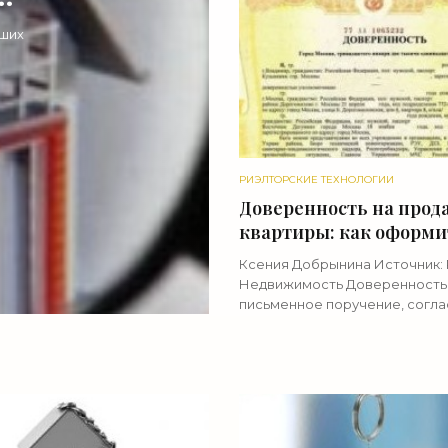
аших
ник,
РИЭЛТОРСКИЕ ТЕХНОЛОГИИ
Доверенность на прод
квартиры: как оформи
какую - «Риэлторские
Ксения Добрынина Источник: 
технологии»
Недвижимость Доверенность
письменное поручение, согла
которому один человек пере
другому право представлять 
интересы в определенных сде
Полномочия