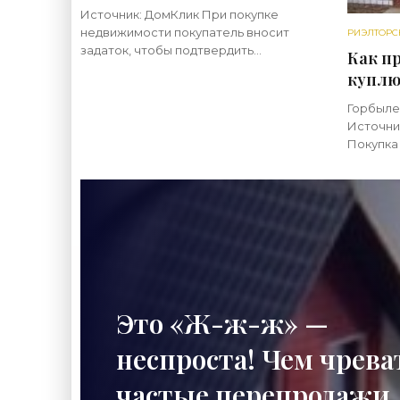
предоплату за квартиру -
Источник: ДомКлик При покупке
«Риэлторские технологии»
недвижимости покупатель вносит
РИЭЛТОРС
задаток, чтобы подтвердить
Как п
серьезность намерений. Казалось бы,
куплю
всё просто: внесли — и можно
(каки
спокойно готовиться к сделке. На
Горбыле
«Риэл
самом деле в
Источни
Покупка
докумен
посколь
соверша
правила
Это «Ж-ж-ж» —
неспроста! Чем чрев
частые перепродажи