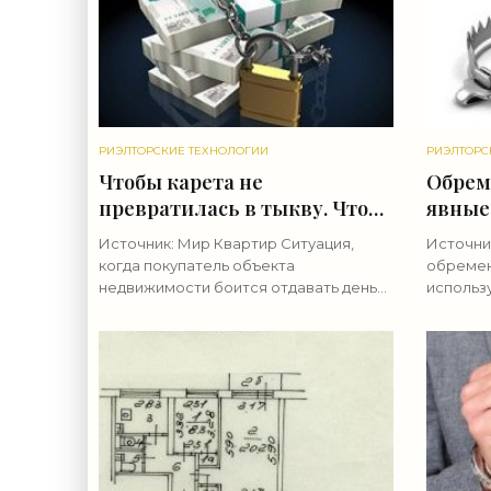
РИЭЛТОРСКИЕ ТЕХНОЛОГИИ
РИЭЛТОРС
Чтобы карета не
Обрем
превратилась в тыкву. Что
явные.
такое аккредитив и как он
догово
Источник: Мир Квартир Ситуация,
Источник
помогает обезопасить
покуп
когда покупатель объекта
обремен
передачу денег при сделке -
«Риэл
недвижимости боится отдавать деньги
использ
«Риэлторские технологии»
до регистрации права, а продавец не
недвижи
хочет подписывать документы, пока не
И кварт
получит всю сумму, встречается
казаться