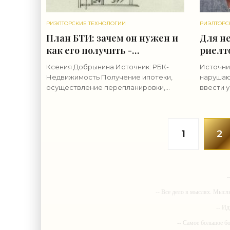
РИЭЛТОРСКИЕ ТЕХНОЛОГИИ
РИЭЛТОРС
План БТИ: зачем он нужен и
Для н
как его получить -
риелт
«Риэлторские технологии»
ввест
Ксения Добрынина Источник: РБК-
Источни
ответс
Недвижимость Получение ипотеки,
нарушаю
«Риэл
осуществление перепланировки,
ввести 
проверка застройщика — для всего
сообщае
этого требуется поэтажный план
деятель
помещения, который можно получить
регулир
в БТИ
Российс
1
2
-
-- Все дело в мыслях. Мысл
-- Ид
-- Самое большое б