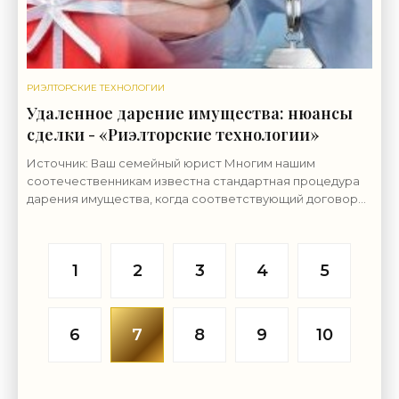
РИЭЛТОРСКИЕ ТЕХНОЛОГИИ
Удаленное дарение имущества: нюансы
сделки - «Риэлторские технологии»
Источник: Ваш семейный юрист Многим нашим
соотечественникам известна стандартная процедура
дарения имущества, когда соответствующий договор
подписывается сторонами сделки у нотариуса или в
МФЦ. Но,
1
2
3
4
5
6
7
8
9
10