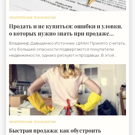
РИЭЛТОРСКИЕ ТЕХНОЛОГИИ
Продать и не купиться: ошибки и уловки,
о которых нужно знать при продаже
квартиры - «Риэлторские технологии»
Владимир Давыденко Источник: ЦИАН Принято считать,
что большей опасности подвергаются покупатели
недвижимости, однако рискуют и продавцы. В этой
статье речь пойдет о мошеннических схемах и
подводных
РИЭЛТОРСКИЕ ТЕХНОЛОГИИ
Быстрая продажа: как обустроить