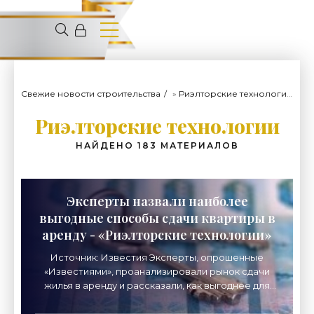
Свежие новости строительства
»
Риэлторские технологии
» 
Риэлторские технологии
НАЙДЕНО 183 МАТЕРИАЛОВ
Эксперты назвали наиболее
выгодные способы сдачи квартиры в
аренду - «Риэлторские технологии»
Источник: Известия Эксперты, опрошенные
«Известиями», проанализировали рынок сдачи
жилья в аренду и рассказали, как выгоднее для
наймодателя сдавать квартиру — посуточно или в
долгосрочную