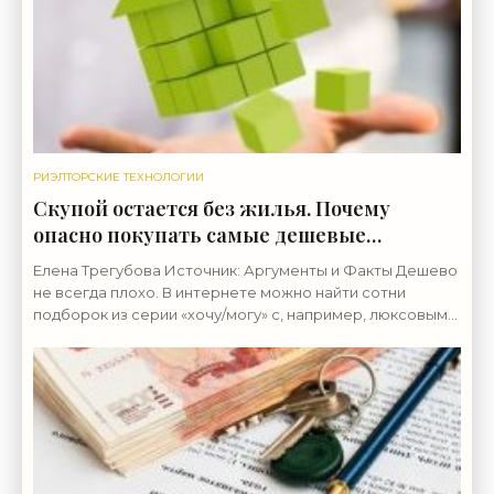
РИЭЛТОРСКИЕ ТЕХНОЛОГИИ
Скупой остается без жилья. Почему
опасно покупать самые дешевые
квартиры - «Риэлторские технологии»
Елена Трегубова Источник: Аргументы и Факты Дешево
не всегда плохо. В интернете можно найти сотни
подборок из серии «хочу/могу» с, например, люксовыми
платьями и их аналогами из масс-маркета. Но это