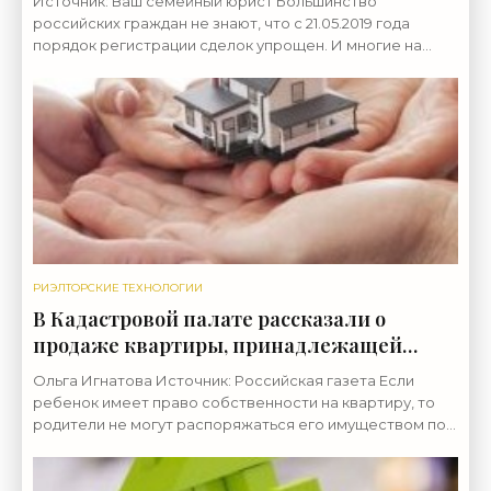
Источник: Ваш семейный юрист Большинство
российских граждан не знают, что с 21.05.2019 года
порядок регистрации сделок упрощен. И многие на
сегодняшний год по-прежнему считают, что для того,
чтобы
РИЭЛТОРСКИЕ ТЕХНОЛОГИИ
В Кадастровой палате рассказали о
продаже квартиры, принадлежащей
ребенку - «Риэлторские технологии»
Ольга Игнатова Источник: Российская газета Если
ребенок имеет право собственности на квартиру, то
родители не могут распоряжаться его имуществом по
собственному усмотрению без получения