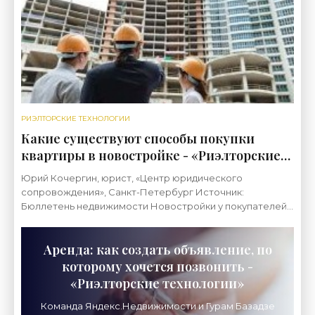
РИЭЛТОРСКИЕ ТЕХНОЛОГИИ
Какие существуют способы покупки
квартиры в новостройке - «Риэлторские
технологии»
Юрий Кочергин, юрист, «Центр юридического
сопровождения», Санкт-Петербург Источник:
Бюллетень недвижимости Новостройки у покупателей
пользуются популярностью. Государственные субсидии,
предложения
Аренда: как создать объявление, по
которому хочется позвонить -
«Риэлторские технологии»
Команда Яндекс.Недвижимости и Гурам Базадзе