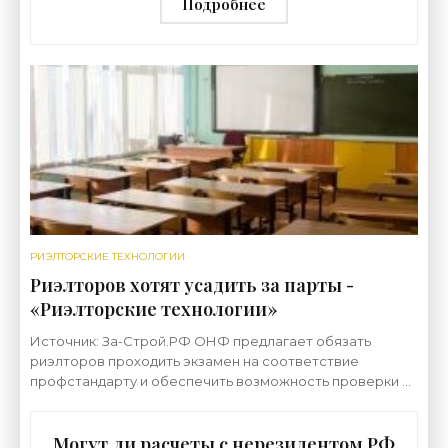
Подробнее
РИЭЛТОРСКИЕ ТЕХНОЛОГИИ
Риэлторов хотят усадить за парты -
«Риэлторские технологии»
Источник: За-Строй.РФ ОНФ предлагает обязать
риэлторов проходить экзамен на соответствие
профстандарту и обеспечить возможность проверки их
профпригодности Сопредседатель Центрального
штаба
Могут ли расчеты с нерезидентом РФ