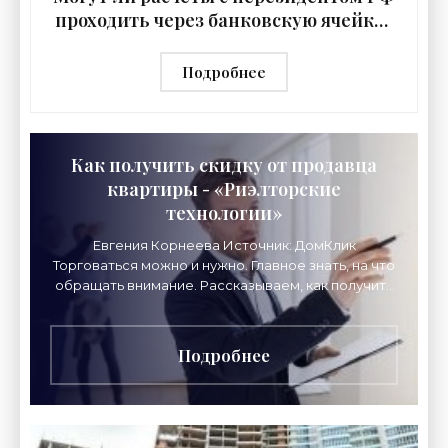
проходить через банковскую ячейку?
- «Риэлторские технологии»
Подробнее
Как получить скидку от продавца
квартиры - «Риэлторские
технологии»
Евгения Корнеева Источник: ДомКлик
Торговаться можно и нужно. Главное знать, на что
обращать внимание. Рассказываем, как получить
скидку от продавца квартиры. Что нужно сделать
перед
Подробнее