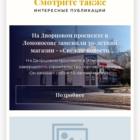
Смотрите также
ИНТЕРЕСНЫЕ ПУБЛИКАЦИИ
На Дворцовом проспекте в
Ломоносове заменили 30-летний
магазин - «Свежие новости
строительства»
На Дворцовом проспекте в Ломоносове
завершилось строительство торгового центра.
Он заменил собой 30-летний магазин.
Одноэтажное кирпичное здание на Дворцовом
проспекте, 16а, было построено
Подробнее