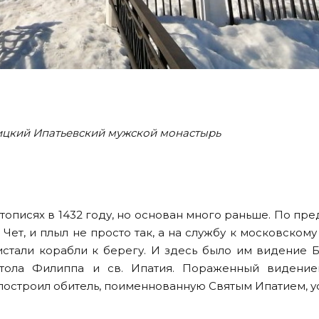
ицкий Ипатьевский мужской монастырь
тописях в 1432 году, но основан много раньше. По пр
 Чет, и плыл не просто так, а на службу к московском
ристали корабли к берегу. И здесь было им видение 
тола Филиппа и св. Ипатия. Пораженный видение
построил обитель, поименнованную Святым Ипатием, у