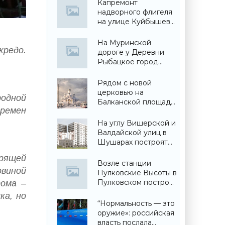
Капремонт
надворного флигеля
на улице Куйбышева
вынужденно
забросили - «Свежие
На Муринской
кредо.
новости
дороге у Деревни
строительства»
Рыбацкое город
построил детский
сад - «Свежие
Рядом с новой
новости
церковью на
родной
строительства»
Балканской площади
времен
построят еще и
собор - «Свежие
На углу Вишерской и
новости
Валдайской улиц в
строительства»
Шушарах построят
жилой дом - «Свежие
дрящей
новости
Возле станции
овиной
строительства»
Пулковские Высоты в
Пулковском построят
рома –
торговый центр -
ка, но
«Свежие новости
“Нормальность — это
строительства»
оружие»: российская
власть послала