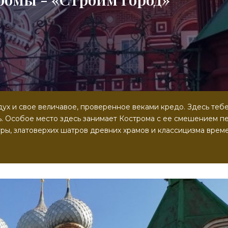
дух и свое величавое, проверенное веками кредо. Здесь тебе
ь. Особое место здесь занимает Кострома с ее смешением п
ры, златоверхих шатров древних храмов и классицизма врем