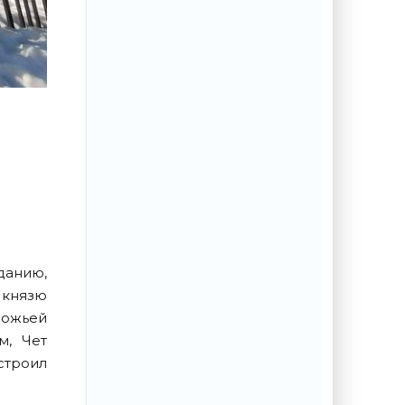
еданию,
у князю
Божьей
м, Чет
строил