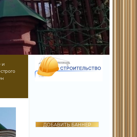
 и
естрого
ен
ДОБАВИТЬ БАННЕР