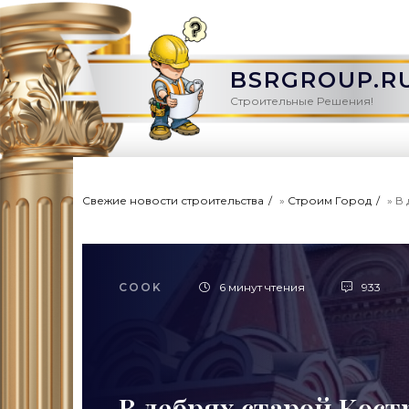
BSRGROUP.R
Строительные Решения!
Свежие новости строительства
»
Строим Город
» В
COOK
6 минут чтения
933
В дебрях старой Кос