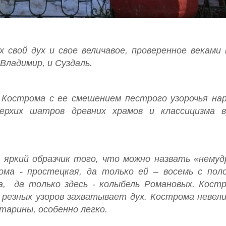
х свой дух и свое величавое, проверенное веками 
Владимир, и Суздаль.
 Кострома с ее смешением пестрого узорочья на
верхих шатров древних храмов и классицизма 
 яркий образчик того, что можно назвать «нему
ома - простецкая, да только ей – восемь с пол
а, да только здесь - колыбель Романовых. Кост
 резных узоров захватывает дух. Кострома невели
тарины, особенно легко.