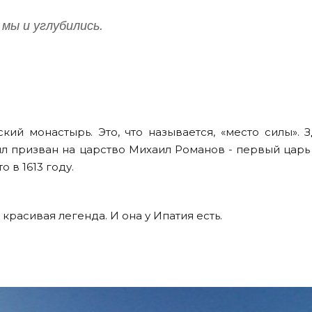
мы и углубились.
ий монастырь. Это, что называется, «место силы». З
ыл призван на царство Михаил Романов - первый царь
 в 1613 году.
расивая легенда. И она у Ипатия есть.