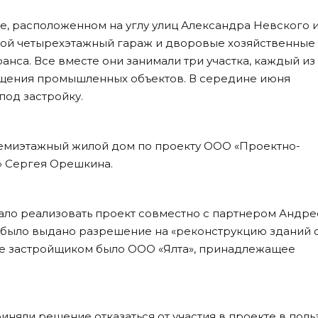
е, расположенном на углу улиц Александра Невского 
вой четырехэтажный гараж и дворовые хозяйственные
нса. Все вместе они занимали три участка, каждый из
щения промышленных объектов. В середине июня
под застройку.
 семиэтажный жилой дом по проекту ООО «Проектно-
» Сергея Орешкина.
ло реализовать проект совместно с партнером Андр
было выдано разрешение на «реконструкцию зданий 
где застройщиком было ООО «Ялта», принадлежащее
няли решение отказаться от участия в проекте в поль