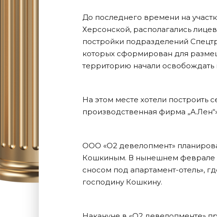
До последнего времени на участк
Херсонской, располагались лице
постройки подразделений Спецтра
которых сформирован для разме
территорию начали освобождать 
На этом месте хотели построить
производственная фирма „А.Лен“
ООО «О2 девелопмент» планирова
Кошкиным. В нынешнем феврале 
сносом под апартамент-отель», 
господину Кошкину.
Накануне в «О2 девелопменте» при