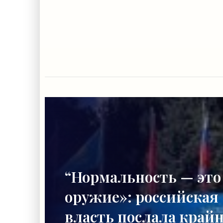
“Нормальность — это
оружие»: российская
власть послала край