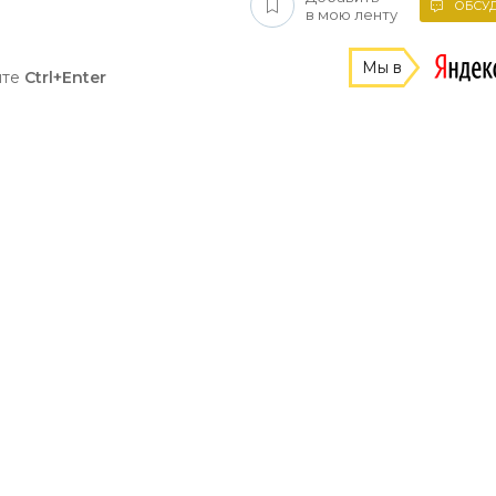
ОБСУД
в мою ленту
Мы в
ите
Ctrl+Enter