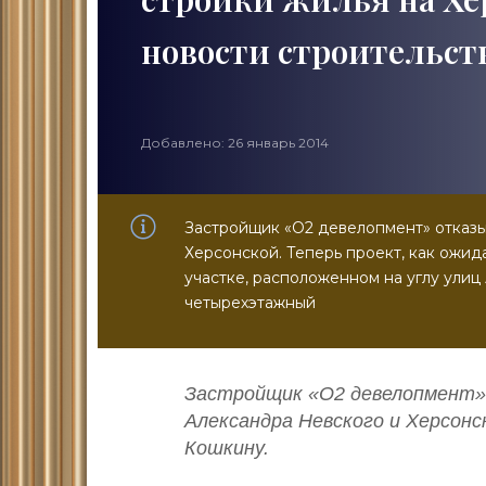
новости строительст
Добавлено: 26 январь 2014
Застройщик «О2 девелопмент» отказыв
Херсонской. Теперь проект, как ожи
участке, расположенном на углу улиц
четырехэтажный
Застройщик «О2 девелопмент» 
Александра Невского и Херсонс
Кошкину.