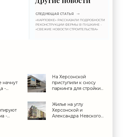
СЛЕДУЮЩАЯ СТАТЬЯ
«КАРПОВКЕ» РАССКАЗАЛИ ПОДРОБНОСТИ
РЕКОНСТРУКЦИИ ФЕРМЫ В ПУШКИНЕ -
«СВЕЖИЕ НОВОСТИ СТРОИТЕЛЬСТВА»
На Херсонской
е начнут
приступили к сносу
а -
паркинга для стройки
апарт-отеля - «Свежие
новости строительства»
е
Жилье на углу
нтируют
Херсонской и
а -
Александра Невского
построят без изысков -
«Свежие новости
строительства»