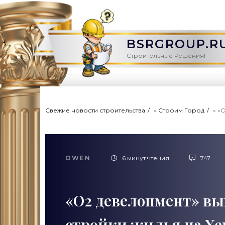
BSRGROUP.R
Строительные Решения!
Свежие новости строительства
»
Строим Город
» «
OWEN
6 минут чтения
747
«О2 девелопмент» вы
стройки жилья на Хе