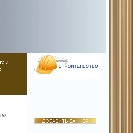
го и
а
рею
ДОБАВИТЬ БАННЕР