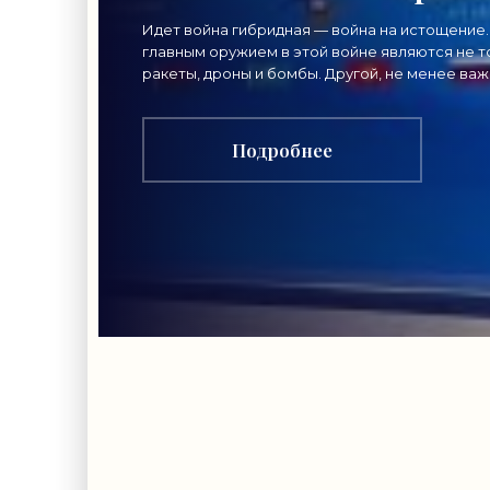
важный сигнал
Идет война гибридная — война на истощение.
главным оружием в этой войне являются не т
гражданам -
ракеты, дроны и бомбы. Другой, не менее ва
вид главного оружия в нынешнем конфликте
«Недвижимость»
нацелен
Подробнее