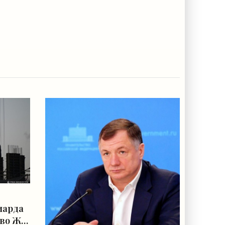
иарда
тво ЖК