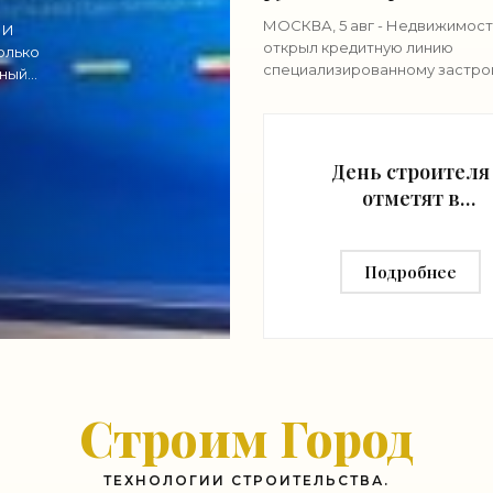
в Симферополе -
МОСКВА, 5 авг - Недвижимост
 И
«Строительство»
открыл кредитную линию
олько
специализированному застро
жный
"Морская роса" (входит в груп
"Монолит") в 2,7 миллиарда ру
строительства
День строителя
отметят в
павильоне "Маке
Москвы" на ВДНХ
Подробнее
и 9 августа -
«Строительство
Строим Город
ТЕХНОЛОГИИ СТРОИТЕЛЬСТВА.