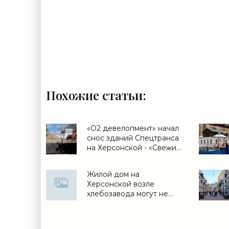
Похожие статьи:
«О2 девелопмент» начал
снос зданий Спецтранса
на Херсонской - «Свежие
новости строительства»
Жилой дом на
Херсонской возле
хлебозавода могут не
построить - «Свежие
новости строительства»