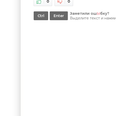
0
0
Заметили ош
Ы
бку?
Ctrl
Enter
Выделите текст и нажм