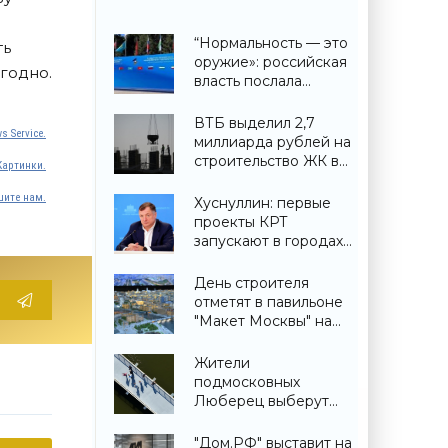
“Нормальность — это
ть
оружие»: российская
годно.
власть послала
крайне важный
сигнал гражданам -
ВТБ выделил 2,7
s Service.
«Недвижимость»
миллиарда рублей на
строительство ЖК в
Картинки.
Симферополе -
«Строительство»
ите нам.
Хуснуллин: первые
проекты КРТ
запускают в городах
ДНР -
«Строительство»
День строителя
отметят в павильоне
"Макет Москвы" на
ВДНХ 6 и 9 августа -
«Строительство»
Жители
подмосковных
Люберец выберут
название новому
мосту через реку
"Дом.РФ" выставит на