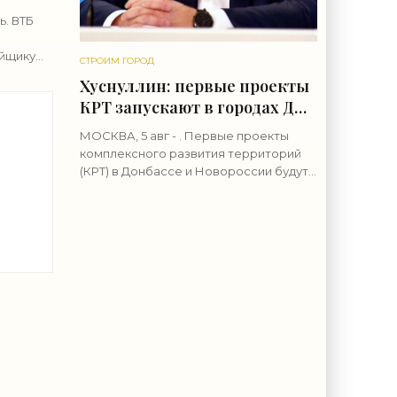
ь. ВТБ
йщику
СТРОИМ ГОРОД
пу
Хуснуллин: первые проекты
блей для
КРТ запускают в городах ДНР
- «Строительство»
МОСКВА, 5 авг - . Первые проекты
комплексного развития территорий
(КРТ) в Донбассе и Новороссии будут
т
реализованы в городах ДНР, сообщил
 6
вице-премьер РФ Марат
Хуснуллин.«"Механизм КРТ является
»