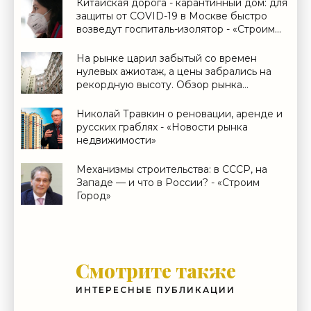
Китайская дорога - карантинный дом: для
защиты от COVID-19 в Москве быстро
возведут госпиталь-изолятор - «Строим
Город»
На рынке царил забытый со времен
нулевых ажиотаж, а цены забрались на
рекордную высоту. Обзор рынка
недвижимости по итогам 2020 года -
«Аналитика рынка»
Николай Травкин о реновации, аренде и
русских граблях - «Новости рынка
недвижимости»
Механизмы строительства: в СССР, на
Западе — и что в России? - «Строим
Город»
Смотрите также
ИНТЕРЕСНЫЕ ПУБЛИКАЦИИ