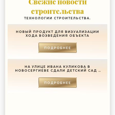
Свежие новости
-- Самое большое богатство — это ум. Самая большая нищета —
глупость. Из всех страхов самый пугающий — самолюбование.
строительства
-- Лучшее, что можно сделать с хорошим советом, это пропустить его
мимо ушей. Он никогда не бывает полезен никому, кроме того, кто его
ТЕХНОЛОГИИ СТРОИТЕЛЬСТВА.
дал.
-- Люблю давать советы и очень не люблю, когда их дают мне.
НОВЫЙ ПРОДУКТ ДЛЯ ВИЗУАЛИЗАЦИИ
ХОДА ВОЗВЕДЕНИЯ ОБЪЕКТА
ПОДРОБНЕЕ
НА УЛИЦЕ ИВАНА КУЛИКОВА В
НОВОСЕРГИЕВЕ СДАЛИ ДЕТСКИЙ САД -
«СВЕЖИЕ НОВОСТИ СТРОИТЕЛЬСТВА»
ПОДРОБНЕЕ