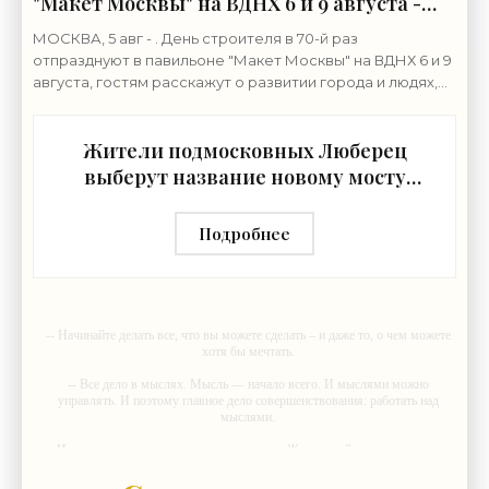
"Макет Москвы" на ВДНХ 6 и 9 августа -
«Строительство»
МОСКВА, 5 авг - . День строителя в 70-й раз
отпразднуют в павильоне "Макет Москвы" на ВДНХ 6 и 9
августа, гостям расскажут о развитии города и людях,
формирующих его архитектурный облик,
Жители подмосковных Люберец
выберут название новому мосту
через реку Македонку -
«Строительство»
Подробнее
-- Начинайте делать все, что вы можете сделать – и даже то, о чем можете
хотя бы мечтать.
-- Все дело в мыслях. Мысль — начало всего. И мыслями можно
управлять. И поэтому главное дело совершенствования: работать над
мыслями.
-- Идите уверенно по направлению к мечте. Живите той жизнью, которую
вы сами себе придумали.