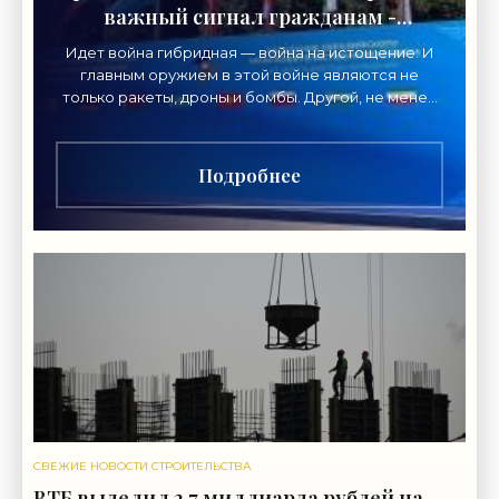
важный сигнал гражданам -
«Недвижимость»
Идет война гибридная — война на истощение. И
главным оружием в этой войне являются не
только ракеты, дроны и бомбы. Другой, не менее
важный вид главного оружия в нынешнем
конфликте нацелен
Подробнее
СВЕЖИЕ НОВОСТИ СТРОИТЕЛЬСТВА
ВТБ выделил 2,7 миллиарда рублей на