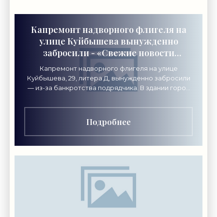
Капремонт надворного флигеля на
улице Куйбышева вынужденно
забросили - «Свежие новости
строительства»
Капремонт надворного флигеля на улице
Куйбышева, 29, литера Д, вынужденно забросили
— из-за банкротства подрядчика. В здании город
хочет разместить академию креативных
индустрий «Локон».
Подробнее