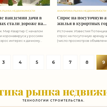
А РЫНКА НЕДВИЖИМОСТИ
АНАЛИТИКА РЫНКА НЕДВИЖИМОСТИ
не пандемии дачи в
Спрос на посуточную 
нах стали дороже на
жилья в курортных го
за год - «Аналитика
России вырос на 85% -
к: Мир Квартир С началом
Источник: Известия Потенци
»
«Аналитика рынка»
и коронавируса у россиян
спрос на посуточную аренду 
озрос интерес к дачному
(число просмотров объявлени
который не угас и сейчас,
туристических локациях Росс
полтора года. Специалисты
увеличился с 2019 года приме
ьного портала «МИР
85%. Об этом говорится в
Р»
3
4
5
6
7
8
9
тика рынка недвиж
ТЕХНОЛОГИИ СТРОИТЕЛЬСТВА.