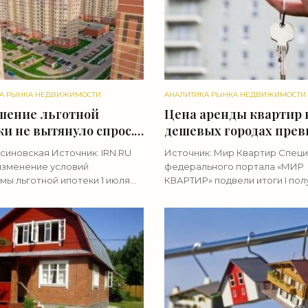
А РЫНКА НЕДВИЖИМОСТИ
АНАЛИТИКА РЫНКА НЕДВИЖИМОСТИ
шение льготной
Цена аренды квартир 
и не вытянуло спрос.
дешевых городах пре
тройки Москвы и
допандемийный уровен
синовская Источник: IRN.RU
Источник: Мир Квартир Спец
сковья в июне-июле
столицах – нет - «Ана
изменение условий
федерального портала «МИР
ода - «Аналитика
рынка»
мы льготной ипотеки 1 июля
КВАРТИР» подвели итоги I пол
»
о привело к всплеску
на рынке аренды квартир в
ого спроса на новостройки.
российских городах с населе
повышенная активность
более 300 тыс. человек. Оказ
иков не
что тренд