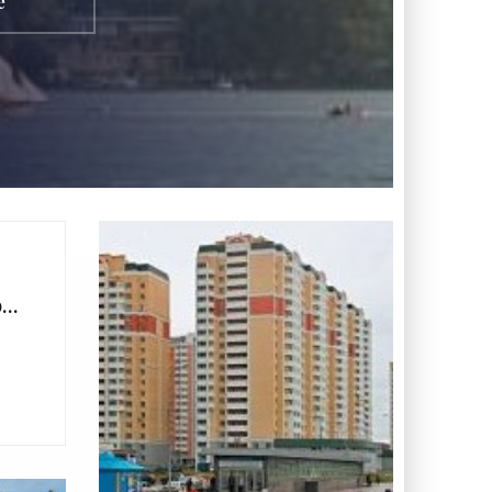
е
ры
%.
а»