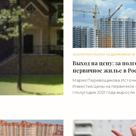
рес к
АНАЛИТИКА РЫНКА НЕДВИЖИМОСТИ
Выход на цену: за полг
первичное жилье в Ро
подорожало до 17% -
Мария Перевощикова Источн
«Аналитика рынка»
Известия Цены на первичное 
I полугодие 2021 года выросли
среднем по России на 12–17%.
Радикального замедления
подорожания квадратного мет
не