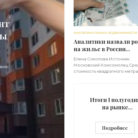
нт
ры
АНАЛИТИКА РЫНКА НЕДВИЖИМОСТИ
Аналитики назвали ро
»
на жилье в России
беспрецедентным -
Елена Соколова Источник:
«Аналитика рынка»
Московский Комсомолец Сре
овия
стоимость квадратного метра
городам составила 80 тысяч 
увеличившись на 13% с начала
Благодаря льготной ипотеке 
Итоги I полугоди
на рынке
новостроек по 7
городам:
Подробнее
беспрецедентны
рост цен -