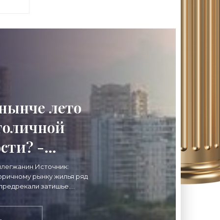
а»
нынче лето
толичной
сти? -
а рынка»
ылегжанин Источник:
оричному рынку жилья ряд
 предрекали затишье.
та. Оправдываются ли