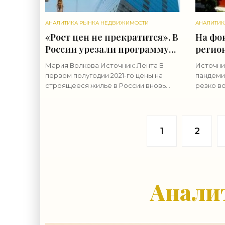
АНАЛИТИКА РЫНКА НЕДВИЖИМОСТИ
АНАЛИТИК
«Рост цен не прекратится». В
На фо
России урезали программу
регио
льготной ипотеки. Стоит ли
12,1% 
Мария Волкова Источник: Лента В
Источни
поспешить с покупкой
рынка
первом полугодии 2021-го цены на
пандеми
квартиры? - «Аналитика
строящееся жилье в России вновь
резко в
рынка»
выросли, в некоторых городах почти
отдыху, 
фантастически — более чем на треть.
спустя 
Но ситуация может в корне
федерал
КВАРТИ
1
2
Анали