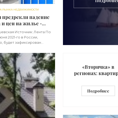
Подробне
А РЫНКА НЕДВИЖИМОСТИ
и предрекли падение
 и цен на жилье -
итика рынка»
шевская Источник: Лента По
юня 2021-го в России,
о, будет зафиксирован
 спроса на ипотечные
 но затем спрос на жилье
окращаться и, как следствие,
«Вторичка» в
регионах: кварти
за полгода
подорожали на 9
Подробнее
Это как за весь
прошлый год -
«Аналитика рынк