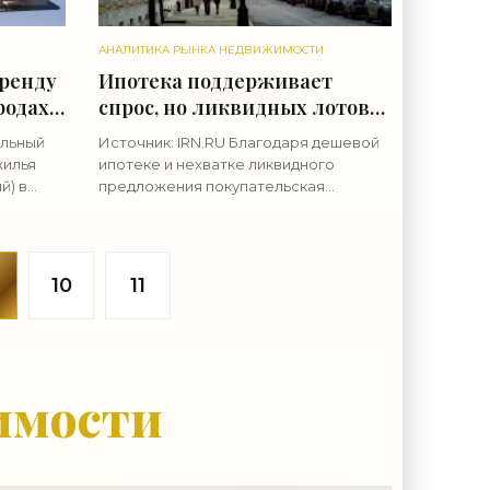
АНАЛИТИКА РЫНКА НЕДВИЖИМОСТИ
аренду
Ипотека поддерживает
родах
спрос, но ликвидных лотов
не хватает. Квартиры в
альный
Источник: IRN.RU Благодаря дешевой
Москве и Подмосковье в
жилья
ипотеке и нехватке ликвидного
июне-июле 2021 года -
й) в
предложения покупательская
ии
«Аналитика рынка»
активность на вторичном рынке
рно на
остается высокой, а цены
продолжают расти. Однако в
обозримом будущем
10
11
имости