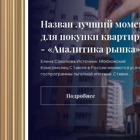
Назван лучший моме
для покупки кварти
- «Аналитика рынка
Елена Соколова Источник: Московский
Комсомолец С 1 июля в России меняются усл
госпрограммы льготной ипотеки. Ставки
поднимутся в среднем с 6 до 8 процентов, а
предельная сумма кредита
Подробнее