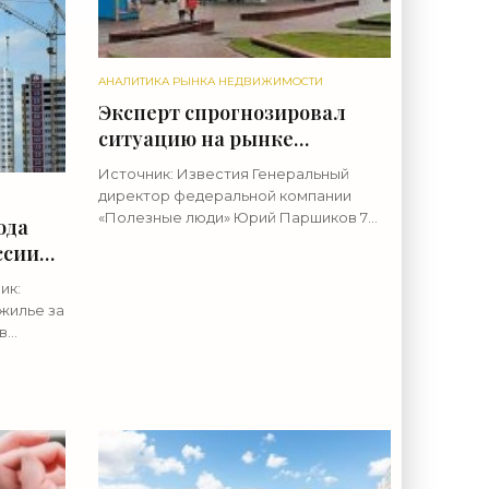
АНАЛИТИКА РЫНКА НЕДВИЖИМОСТИ
Эксперт спрогнозировал
ситуацию на рынке
недвижимости в России -
Источник: Известия Генеральный
«Аналитика рынка»
директор федеральной компании
«Полезные люди» Юрий Паршиков 7
ода
июля спрогнозировал ситуацию на
ссии
рынке недвижимости в России до
конца лета. «В том году был заметен
ик:
рост
жилье за
 в
ра так и