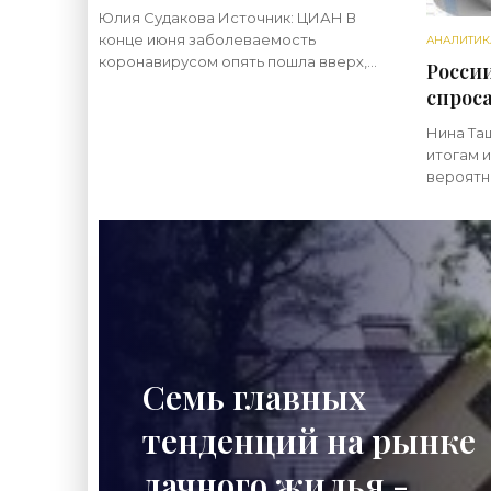
Юлия Судакова Источник: ЦИАН В
конце июня заболеваемость
АНАЛИТИК
коронавирусом опять пошла вверх,
Росси
многих вернули на удаленку, к тому же
спроса
наступила жара, от которой жители
«Анал
средней полосы уже отвыкли.
Нина Та
Подлили
итогам и
вероятн
всплеск
кредиты,
начнет с
начнут
Семь главных
тенденций на рынке
дачного жилья -