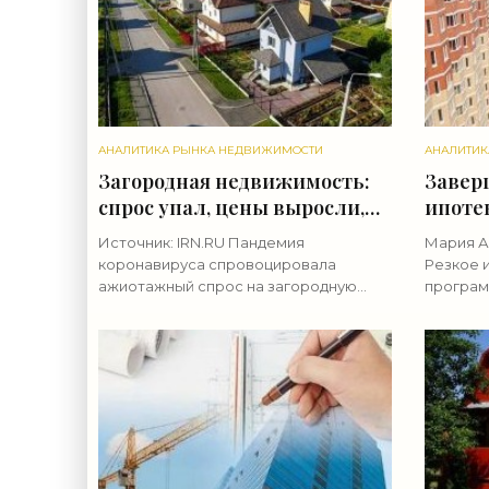
АНАЛИТИКА РЫНКА НЕДВИЖИМОСТИ
АНАЛИТИК
Загородная недвижимость:
Завер
спрос упал, цены выросли,
ипотек
покупать нечего -
Новос
Источник: IRN.RU Пандемия
Мария А
«Аналитика рынка»
Подмо
коронавируса спровоцировала
Резкое 
2021 г
ажиотажный спрос на загородную
програм
недвижимость в прошлом году. В
рынка
ожидаем
этому году пандемия продолжается,
ипотечн
но покупать особо нечего – все
Однако 
более-менее
ипотечн