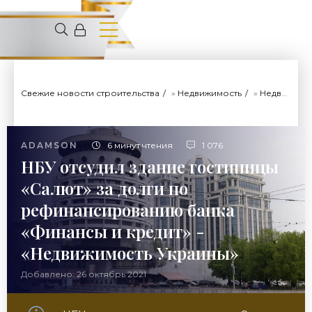
Свежие новости строительства
»
Недвижимость
»
Недвижимость Украины
ADAMSON
6 минут чтения
1 076
НБУ отсудил здание гостиницы
«Салют» за долги по
рефинансированию банка
«Финансы и кредит» -
«Недвижимость Украины»
Добавлено: 26 октябрь 2021