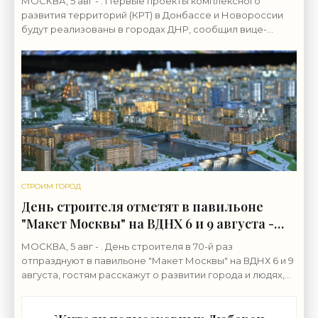
МОСКВА, 5 авг - . Первые проекты комплексного
развития территорий (КРТ) в Донбассе и Новороссии
будут реализованы в городах ДНР, сообщил вице-
премьер РФ Марат Хуснуллин.«"Механизм КРТ является
СТРОИМ ГОРОД
День строителя отметят в павильоне
"Макет Москвы" на ВДНХ 6 и 9 августа -
«Строительство»
МОСКВА, 5 авг - . День строителя в 70-й раз
отпразднуют в павильоне "Макет Москвы" на ВДНХ 6 и 9
августа, гостям расскажут о развитии города и людях,
формирующих его архитектурный облик,