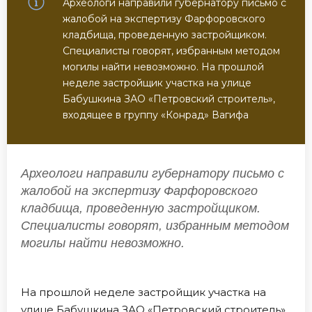
Археологи направили губернатору письмо с
жалобой на экспертизу Фарфоровского
кладбища, проведенную застройщиком.
Специалисты говорят, избранным методом
могилы найти невозможно. На прошлой
неделе застройщик участка на улице
Бабушкина ЗАО «Петровский строитель»,
входящее в группу «Конрад» Вагифа
Археологи направили губернатору письмо с
жалобой на экспертизу Фарфоровского
кладбища, проведенную застройщиком.
Специалисты говорят, избранным методом
могилы найти невозможно.
На прошлой неделе застройщик участка на
улице Бабушкина ЗАО «Петровский строитель»,