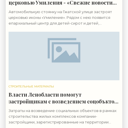
церковью Умиления - «Свежие новости
строительства»
Автомобильную стоянку на Гжатской улице застроят
церковью иконы «Умиление». Рядом с нею появится
епархиальный центр для детей-сирот и детей,
оставшихся без попечения родителей. Вытянутый
участок
СТРОИТЕЛЬНЫЕ МАТЕРИАЛЫ
Власти Ленобласти помогут
застройщикам с возведением соцобъктов
- «Свежие новости строительства»
Затраты на возведение социальных объектов в рамках
строительства жилых комплексов компании-
застройщики, зарегистрированные на территории
Ленинградской области, смогут частично