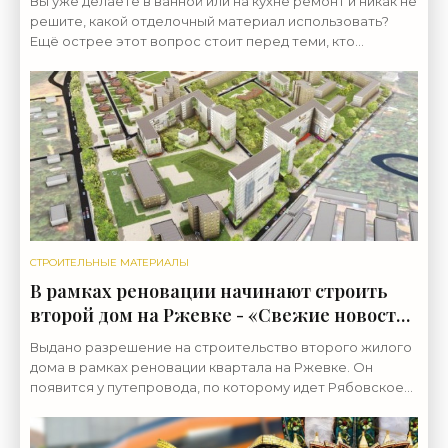
Вы уже делаете в ванной или на кухне ремонт и никак не
решите, какой отделочный материал использовать?
Ещё острее этот вопрос стоит перед теми, кто
собрался сделать отделку фасада загородного дома:
СТРОИТЕЛЬНЫЕ МАТЕРИАЛЫ
В рамках реновации начинают строить
второй дом на Ржевке - «Свежие новости
строительства»
Выдано разрешение на строительство второго жилого
дома в рамках реновации квартала на Ржевке. Он
появится у путепровода, по которому идет Рябовское
шоссе. Под реновацию попала территория между