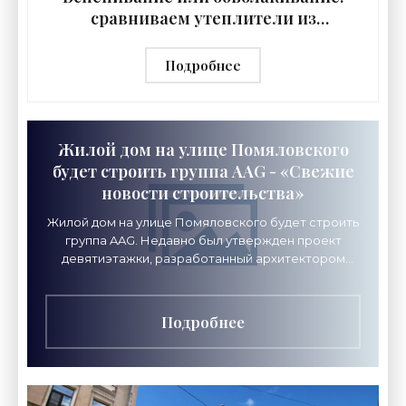
сравниваем утеплители из
пенополиуретана и минеральной
ваты - «Строительные Материалы»
Подробнее
Жилой дом на улице Помяловского
будет строить группа AAG - «Свежие
новости строительства»
Жилой дом на улице Помяловского будет строить
группа AAG. Недавно был утвержден проект
девятиэтажки, разработанный архитектором
Степаном Липгартом, партнером девелопера. В
советское время в
Подробнее