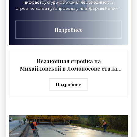
инфраструктуры объяснил необходимость
строительства путепровода у платформы Репино.
Чиновники полагают, что мост стал необходим
после пуска поезда
Подробнее
Незаконная стройка на
Михайловской в Ломоносове стала
законной - «Свежие новости
строительства»
Подробнее