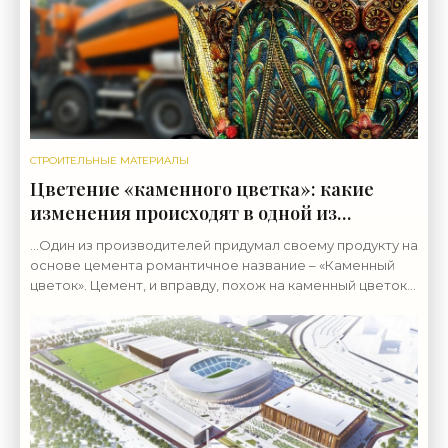
СТРОИТЕЛЬНЫЕ МАТЕРИАЛЫ
Цветение «каменного цветка»: какие
изменения происходят в одной из
старейших отраслей - цементной -
…Один из производителей придумал своему продукту на
«Строительные Материалы»
основе цемента романтичное название – «Каменный
цветок». Цемент, и вправду, похож на каменный цветок.
Из невзрачной серой кашицы вдруг вырастают