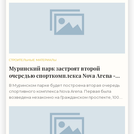
компенсировать затраты
СТРОИТЕЛЬНЫЕ МАТЕРИАЛЫ
Муринский парк застроят второй
очередью спорткомплекса Nova Arena -
«Свежие новости строительства»
В Муринском парке будет построена вторая очередь
спортивного комплекса Nova Arena. Первая была
возведена незаконно на Гражданском проспекте, 100.
Под первую очередь спортивного комплекса из границ