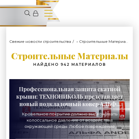
Свежие новости строительства
»
Строительные Материалы
»
Строительные Материалы
НАЙДЕНО 942 МАТЕРИАЛОВ
Профессиональная защита скатной
крыши: ТЕХНОНИКОЛЬ представляет
новый подкладочный ковер АЛЬФА
ANDEREP - «Строительные
Кровельное покрытие должно выдерживать
Материалы»
колоссальное давление от воздействия
окружающей среды. Любое повреждение
гидроизоляции неизбежно обернется
появлением протечек. Своего рода