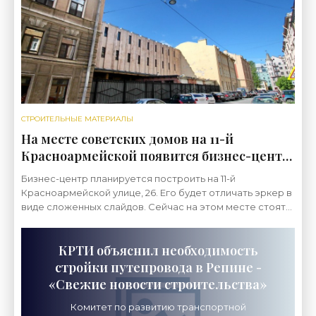
СТРОИТЕЛЬНЫЕ МАТЕРИАЛЫ
На месте советских домов на 11-й
Красноармейской появится бизнес-центр
- «Свежие новости строительства»
Бизнес-центр планируется построить на 11-й
Красноармейской улице, 26. Его будет отличать эркер в
виде сложенных слайдов. Сейчас на этом месте стоят
советские здания. Трехэтажное складское здание
КРТИ объяснил необходимость
стройки путепровода в Репине -
«Свежие новости строительства»
Комитет по развитию транспортной