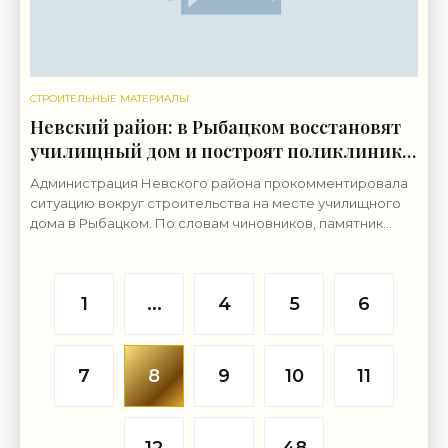
СТРОИТЕЛЬНЫЕ МАТЕРИАЛЫ
Невский район: в Рыбацком восстановят
училищный дом и построят поликлинику
- «Свежие новости строительства»
Администрация Невского района прокомментировала
ситуацию вокруг строительства на месте училищного
дома в Рыбацком. По словам чиновников, памятник
восстановят, также рядом появится станция скорой
1
...
4
5
6
7
8
9
10
11