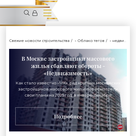
Свежие новости строительства
»
Облако тегов
»
недвижимость
В Москве застройщики массового
жилья сбавляют обороты -
«Недвижимость»
Как стало известно «МК», ряд крупных московских
застройщиков массового жилья пересмотрели
свои планы на 2025 год: в январе-декабре
девелоперы планируют в «старой» и Новой
Москве полностью
Подробнее