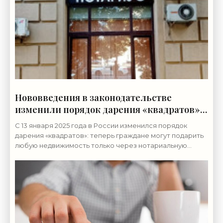
Нововведения в законодательстве
изменили порядок дарения «квадратов»:
только через нотариуса -
С 13 января 2025 года в России изменился порядок
«Недвижимость»
дарения «квадратов»: теперь граждане могут подарить
любую недвижимость только через нотариальную
контору.