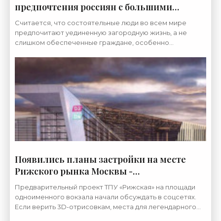
предпочтения россиян с большими
семьями - «Недвижимость»
Считается, что состоятельные люди во всем мире
предпочитают уединенную загородную жизнь, а не
слишком обеспеченные граждане, особенно
многодетные, вынуждены селиться в многоэтажках. Так
ли это?
Появились планы застройки на месте
Рижского рынка Москвы -
«Недвижимость»
Предварительный проект ТПУ «Рижская» на площади
одноименного вокзала начали обсуждать в соцсетях.
Если верить 3D-отрисовкам, места для легендарного
Рижского рынка, символа девяностых, которому пока