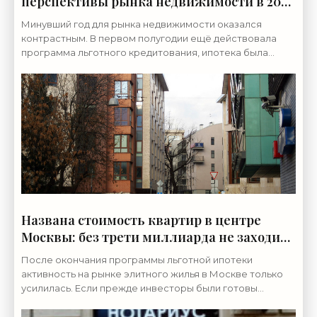
перспективы рынка недвижимости в 2025
году - «Недвижимость»
Минувший год для рынка недвижимости оказался
контрастным. В первом полугодии ещё действовала
программа льготного кредитования, ипотека была
доступной, а вот цена квадратного метра продолжала
свой
Названа стоимость квартир в центре
Москвы: без трети миллиарда не заходить
- «Недвижимость»
После окончания программы льготной ипотеки
активность на рынке элитного жилья в Москве только
усилилась. Если прежде инвесторы были готовы
заработать на «плюшках» от государства, покупая
квартиры