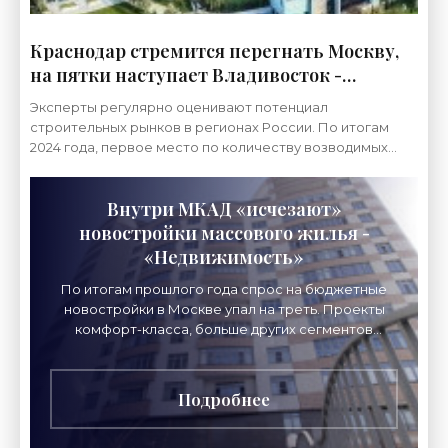
Краснодар стремится перегнать Москву,
на пятки наступает Владивосток -
«Недвижимость»
Эксперты регулярно оценивают потенциал
строительных рынков в регионах России. По итогам
2024 года, первое место по количеству возводимых
домов заняла столица, что не стало неожиданностью. А
вот
Внутри МКАД «исчезают»
новостройки массового жилья -
«Недвижимость»
По итогам прошлого года спрос на бюджетные
новостройки в Москве упал на треть. Проекты
комфорт-класса, больше других сегментов
первичного рынка жилья пострадавшие от
ухудшения условий
Подробнее