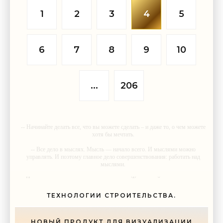
1
2
3
4
5
6
7
8
9
10
...
206
-- Начинайте делать все, что вы можете сделать – и даже то, о чем можете
хотя бы мечтать.
-- Все дело в мыслях. Мысль — начало всего. И мыслями можно
управлять. И поэтому главное дело совершенствования: работать над
мыслями.
-- Идите уверенно по направлению к мечте. Живите той жизнью, которую
вы сами себе придумали.
ТЕХНОЛОГИИ СТРОИТЕЛЬСТВА.
-- Самое большое богатство — это ум. Самая большая нищета —
глупость. Из всех страхов самый пугающий — самолюбование.
НОВЫЙ ПРОДУКТ ДЛЯ ВИЗУАЛИЗАЦИИ