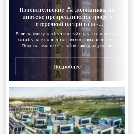
Издевательские 5%: должникам по
ипотеке предрекли катастрофу с
отсрочкой на три года -
«Недвижимость»
Если раньше у вас был полный ноль, а теперь есть
хотя бы пять процентов, вы должны радоваться.
Похоже, именно в такой логике рассуждали
чиновники, пытаясь исполнить постановление
Подробнее