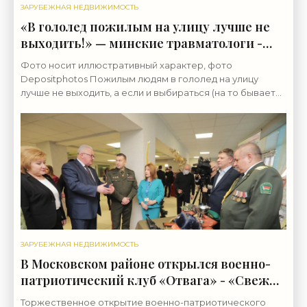
ЗАРУБЕЖНАЯ НЕДВИЖИМОСТЬ
«В гололед пожилым на улицу лучше не
выходить!» — минские травматологи -
«Свежие новости строительства»
Фото носит иллюстративный характер, фото
Depositphotos Пожилым людям в гололед на улицу
лучше не выходить, а если и выбираться (на то бывает
веская причина), то передвигаться мелкими шажками. И
с
ЗАРУБЕЖНАЯ НЕДВИЖИМОСТЬ
В Московском районе открылся военно-
патриотический клуб «Отвага» - «Свежие
новости строительства»
Торжественное открытие военно-патриотического