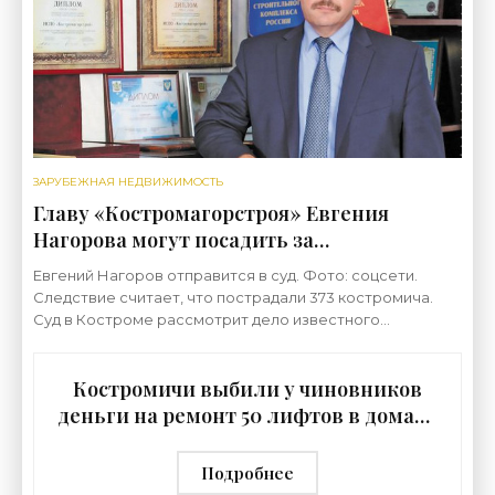
ЗАРУБЕЖНАЯ НЕДВИЖИМОСТЬ
Главу «Костромагорстроя» Евгения
Нагорова могут посадить за
мошенничество на 10 лет -
Евгений Нагоров отправится в суд. Фото: соцсети.
«Недвижимость»
Следствие считает, что пострадали 373 костромича.
Суд в Костроме рассмотрит дело известного
застройщика Евгения Нагорова,
Костромичи выбили у чиновников
деньги на ремонт 50 лифтов в домах -
«Недвижимость»
Подробнее