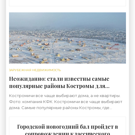
ЗАРУБЕЖНАЯ НЕДВИЖИМОСТЬ
Неожиданно: стали известны самые
популярные районы Костромы для
строительства коттеджей -
Костромичи все чаще выбирают дома, а не квартиры.
«Недвижимость»
Фото: компания КФК. Костромичи все чаще выбирают
дома. Самые популярные районы Костромы, где
горожане строят дома — это поселок Волжский и
Городской новогодний бал пройдет в
сопровождении классического