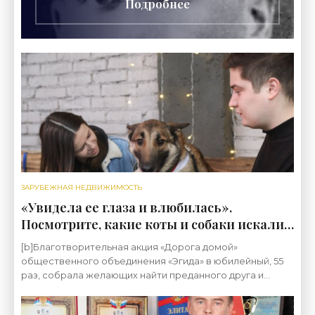
Подробнее
ЗАРУБЕЖНАЯ НЕДВИЖИМОСТЬ
«Увидела ее глаза и влюбилась».
Посмотрите, какие коты и собаки искали
дом на благотворительной акции в
[b]Благотворительная акция «Дорога домой»
Минске - «Свежие новости
общественного объединения «Эгида» в юбилейный, 55
строительства»
раз, собрала желающих найти преданного друга и
помочь бездомным животным. На очередном
мероприятии новых