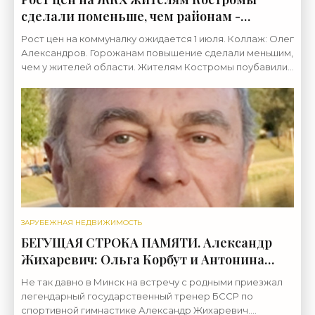
сделали поменьше, чем районам -
«Недвижимость»
Рост цен на коммуналку ожидается 1 июля. Коллаж: Олег
Александров. Горожанам повышение сделали меньшим,
чем у жителей области. Жителям Костромы поубавили
рост коммуналку, власти приняли
ЗАРУБЕЖНАЯ НЕДВИЖИМОСТЬ
БЕГУЩАЯ СТРОКА ПАМЯТИ. Александр
Жихаревич: Ольга Корбут и Антонина
Кошель на Олимпиаду в Мюнхене были
Не так давно в Минск на встречу с родными приезжал
включены в последний момент* -
легендарный государственный тренер БССР по
«Свежие новости строительства»
спортивной гимнастике Александр Жихаревич.