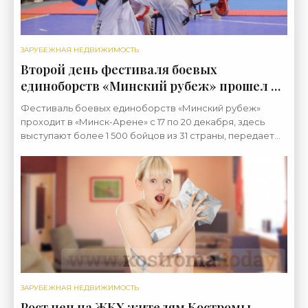
ЗАРУБЕЖНАЯ НЕДВИЖИМОСТЬ
Второй день фестиваля боевых
единоборств «Минский рубеж» прошел на
площадке «Минск-Арены» - «Свежие
Фестиваль боевых единоборств «Минский рубеж»
новости строительства»
проходит в «Минск-Арене» с 17 по 20 декабря, здесь
выступают более 1 500 бойцов из 31 страны, передает
корреспондент агентства «Минск-Новости». — В
ЗАРУБЕЖНАЯ НЕДВИЖИМОСТЬ
Рост цен на ЖКХ жителям Костромы