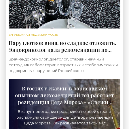
ЗАРУБЕЖНАЯ НЕДВИЖИМОСТЬ
Пару глотков вина, но сладкое отложить.
Эндокринолог дала рекомендации по
новогоднему столу для лиц старше 60 лет
Врач-эндокринолог, диетолог, старший научный
- «Свежие новости строительства»
сотрудник лаборатории возрастных метаболических и
эндокринных нарушений Российского
геронтологического НКЦ РНИМУ им. Пирогова
Екатерина Иванникова
В гостях у сказки: в Борисовском
опытном лесхозе третий год работает
резиденция Деда Мороза - «Свежие
новости строительства»
В канун новогодних праздников по всей стране
распахнули свои двери для детворы резиденции
Деда Мороза. Как развивается такой вид
экотуризма в Борисовском опытном лесхозе,