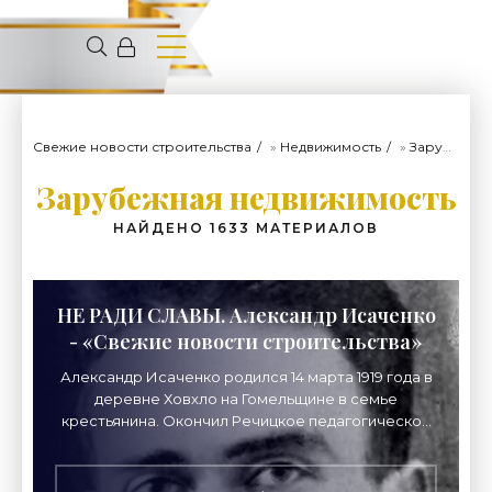
Свежие новости строительства
»
Недвижимость
»
Зарубежная недвижимость
Зарубежная недвижимость
НАЙДЕНО 1633 МАТЕРИАЛОВ
НЕ РАДИ СЛАВЫ. Александр Исаченко
- «Свежие новости строительства»
Александр Исаченко родился 14 марта 1919 года в
деревне Ховхло на Гомельщине в семье
крестьянина. Окончил Речицкое педагогическое
училище. В самом начале Великой
Отечественной —