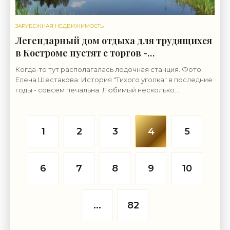
ЗАРУБЕЖНАЯ НЕДВИЖИМОСТЬ
Легендарный дом отдыха для трудящихся
в Костроме пустят с торгов -
«Недвижимость»
Когда-то тут располагалась лодочная станция. Фото:
Елена Шестакова. История "Тихого уголка" в последние
годы - совсем печальна. Любимый несколько
поколениями костромичей дом отдыха «Тихий
1
2
3
4
5
6
7
8
9
10
...
82