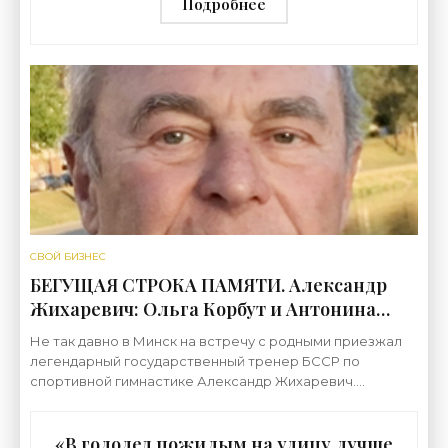
новости строительства»
Подробнее
СВОЙ БИЗНЕС
БЕГУЩАЯ СТРОКА ПАМЯТИ. Александр
Жихаревич: Ольга Корбут и Антонина
Кошель на Олимпиаду в Мюнхене были
Не так давно в Минск на встречу с родными приезжал
включены в последний момент* -
легендарный государственный тренер БССР по
«Свежие новости строительства»
спортивной гимнастике Александр Жихаревич.
Фрагментарно, бегущей строкой памяти, он вспоминал
о своей
«В гололед пожилым на улицу лучше