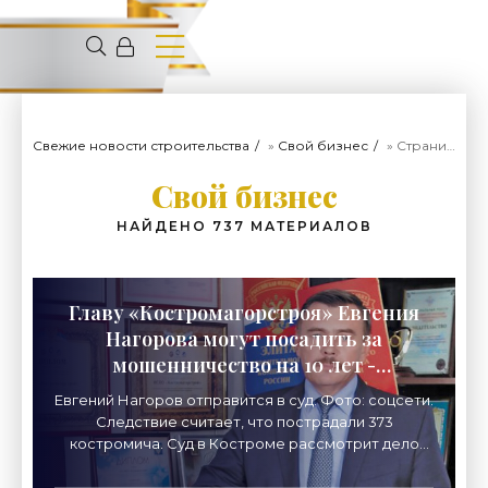
Свежие новости строительства
»
Свой бизнес
» Страница 3
Свой бизнес
НАЙДЕНО 737 МАТЕРИАЛОВ
Главу «Костромагорстроя» Евгения
Нагорова могут посадить за
мошенничество на 10 лет -
«Недвижимость»
Евгений Нагоров отправится в суд. Фото: соцсети.
Следствие считает, что пострадали 373
костромича. Суд в Костроме рассмотрит дело
известного застройщика Евгения Нагорова,