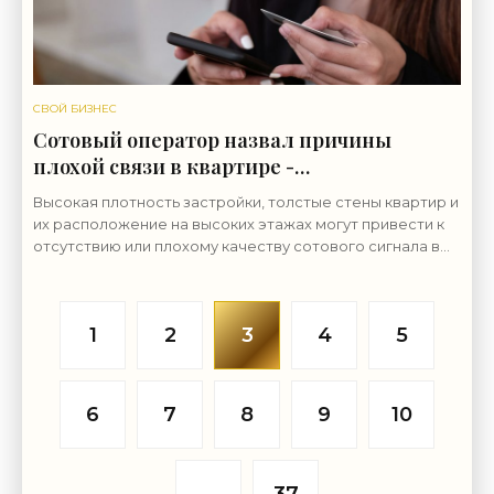
СВОЙ БИЗНЕС
Сотовый оператор назвал причины
плохой связи в квартире -
«Недвижимость»
Высокая плотность застройки, толстые стены квартир и
их расположение на высоких этажах могут привести к
отсутствию или плохому качеству сотового сигнала в
жилых Недвижимость...
1
2
3
4
5
6
7
8
9
10