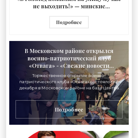
не выходить!» — минские
травматологи - «Свежие новости
строительства»
Подробнее
В Московском районе открылся
военно-патриотический клуб
«Отвага» - «Свежие новости
строительства»
Торжественное открытие военно-
патриотического клуба «Отвага» состоялось 8
декабря в Московском районе на базе Центра
дополнительного образования детей и молодежи
«Ранак», передает
Подробнее