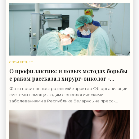
сооружению для
СВОЙ БИЗНЕС
О профилактике и новых методах борьбы
с раком рассказал хирург-онколог -
«Свежие новости строительства»
Фото носит иллюстративный характер Об организации
системы помощи людям с онкологическими
заболеваниями в Республике Беларусь на пресс-
конференции рассказал заведующий лабораторией