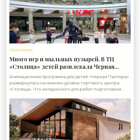
СВОЙ БИЗНЕС
Много игр и мыльных пузырей. В ТЦ
«Столица» детей развлекала Черная
Пантера - «Свежие новости
Анимационная программа для детей «Черная Пантера»
строительства»
развернулась на нижнем уровне торгового центра
«Столица». Что интересного для ребят подготовили
организаторы, посмотрела корреспондент агентства