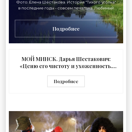
Фото: Елена Шестакова. История "Тихого уголка"
в последние годы - совсем печальна. Любимый
несколько поколениями костромичей дом
Подробнее
МОЙ МИНСК. Дарья Шестакович:
«Ценю его чистоту и ухоженность.
Немногие большие города могут этим
похвастаться» - «Свежие новости
Подробнее
строительства»