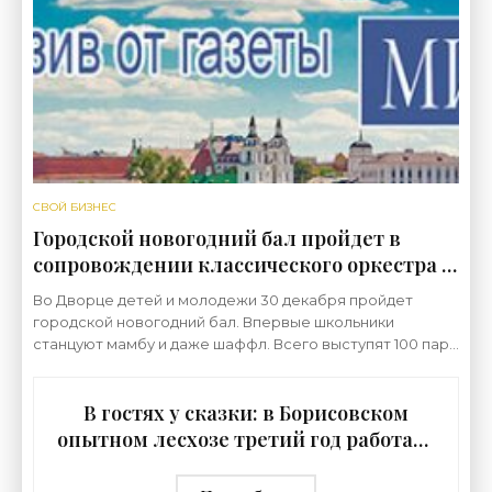
СВОЙ БИЗНЕС
Городской новогодний бал пройдет в
сопровождении классического оркестра и
диджея. Побывали на репетиции -
Во Дворце детей и молодежи 30 декабря пройдет
«Свежие новости строительства»
городской новогодний бал. Впервые школьники
станцуют мамбу и даже шаффл. Всего выступят 100 пар.
Корреспонденты газеты «Минский курьер» побывали на
В гостях у сказки: в Борисовском
опытном лесхозе третий год работает
резиденция Деда Мороза - «Свежие