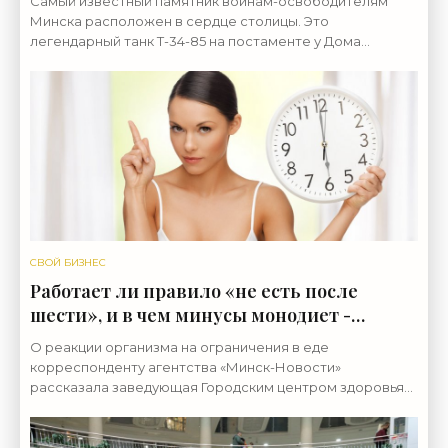
Самый известный памятник воинам-освободителям
«Свежие новости строительства»
Минска расположен в сердце столицы. Это
легендарный танк Т-34-85 на постаменте у Дома
офицеров. Но не все знают, что у истории, связанной с
этой боевой
СВОЙ БИЗНЕС
Работает ли правило «не есть после
шести», и в чем минусы монодиет -
«Свежие новости строительства»
О реакции организма на ограничения в еде
корреспонденту агентства «Минск-Новости»
рассказала заведующая Городским центром здоровья
Снежана Кавриго. Фото Depositphotos [b]О быстром
сбросе веса...