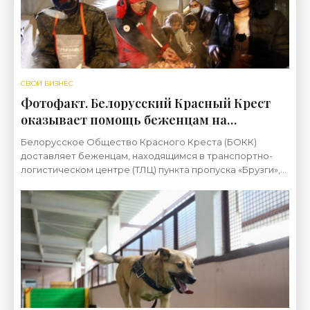
СВОЙ БИЗНЕС
Фотофакт. Белорусский Красный Крест
оказывает помощь беженцам на
белорусско-польской границе - «Свежие
Белорусское Общество Красного Креста (БОКК)
новости строительства»
доставляет беженцам, находящимся в транспортно-
логистическом центре (ТЛЦ) пункта пропуска «Брузги»,
недалеко от белорусско-польской границы, в день по 6-
8