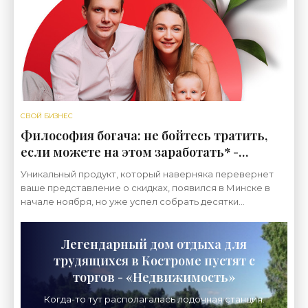
СВОЙ БИЗНЕС
Философия богача: не бойтесь тратить,
если можете на этом заработать* -
«Свежие новости строительства»
Уникальный продукт, который наверняка перевернет
ваше представление о скидках, появился в Минске в
начале ноября, но уже успел собрать десятки
позитивных отзывов. Итак, знакомьтесь:
Легендарный дом отдыха для
трудящихся в Костроме пустят с
торгов - «Недвижимость»
Когда-то тут располагалась лодочная станция.