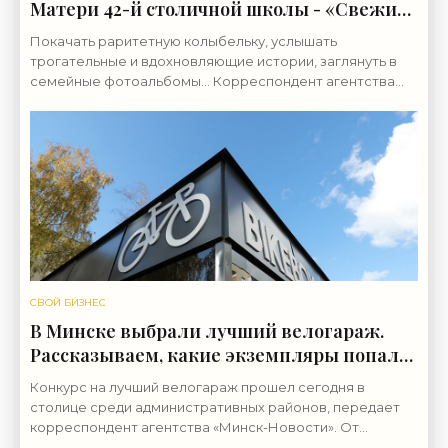
Матери 42-й столичной школы - «Свежие
новости строительства»
Покачать раритетную колыбельку, услышать
трогательные и вдохновляющие истории, заглянуть в
семейные фотоальбомы… Корреспондент агентства
«Минск-Новости» побывала в музее-комнате Матери,
работающем в
СВОЙ БИЗНЕС
В Минске выбрали лучший велогараж.
Рассказываем, какие экземпляры попали
на конкурс и какой победил - «Свежие
Конкурс на лучший велогараж прошел сегодня в
новости строительства»
столице среди административных районов, передает
корреспондент агентства «Минск-Новости». От
каждого района было представлено по одному