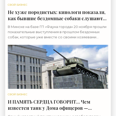
СВОЙ БИЗНЕС
Не хуже породистых: кинологи показали,
как бывшие бездомные собаки слушаются
и охраняют хозяев - «Свежие новости
В Минске на базе ГП «Фауна города» 20 ноября прошли
строительства»
показательные выступления в прошлом бездомных
собак, которые уже вместе со своими хозяевами
прошли кинологические курсы. Корреспондент
агентства
СВОЙ БИЗНЕС
И ПАМЯТЬ СЕРДЦА ГОВОРИТ… Чем
известен танк у Дома офицеров —
памятник воинам-освободителям -