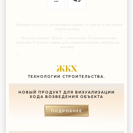
...
49
-- Начинайте делать все, что вы можете сделать – и даже то, о чем можете
хотя бы мечтать.
-- Все дело в мыслях. Мысль — начало всего. И мыслями можно
управлять. И поэтому главное дело совершенствования: работать над
мыслями.
-- Идите уверенно по направлению к мечте. Живите той жизнью, которую
вы сами себе придумали.
ЖКХ
-- Самое большое богатство — это ум. Самая большая нищета —
глупость. Из всех страхов самый пугающий — самолюбование.
ТЕХНОЛОГИИ СТРОИТЕЛЬСТВА.
-- Лучшее, что можно сделать с хорошим советом, это пропустить его
мимо ушей. Он никогда не бывает полезен никому, кроме того, кто его
дал.
НОВЫЙ ПРОДУКТ ДЛЯ ВИЗУАЛИЗАЦИИ
ХОДА ВОЗВЕДЕНИЯ ОБЪЕКТА
-- Люблю давать советы и очень не люблю, когда их дают мне.
мирка абралон
|
КАСЭТ 1х800 2х1.5-1 купить
|
PR продвижение книг
|
рольставни на окна с электроприводом
ПОДРОБНЕЕ