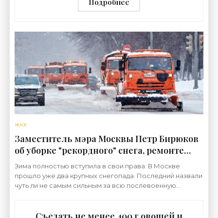
Подробнее
ЖКХ
Заместитель мэра Москвы Петр Бирюков
об уборке "рекордного" снега, ремонте
дорог и мигрантах в ЖКХ - «ЖКХ»
Зима полностью вступила в свои права. В Москве
прошло уже два крупных снегопада. Последний назвали
чуть ли не самым сильным за всю послевоенную
историю – только за сутки выпало порядка 15 см снега.
Съедать не менее 400 г овощей и