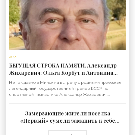
ЖКХ
БЕГУЩАЯ СТРОКА ПАМЯТИ. Александр
Жихаревич: Ольга Корбут и Антонина
Кошель на Олимпиаду в Мюнхене были
Не так давно в Минск на встречу с родными приезжал
включены в последний момент* -
легендарный государственный тренер БССР по
«Свежие новости строительства»
спортивной гимнастике Александр Жихаревич.
Фрагментарно, бегущей строкой памяти, он вспоминал
о своей
Замерзающие жители поселка
«Первый» сумели заманить к себе
проверяющих - «Недвижимость»