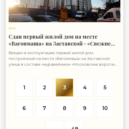
ЖКХ
Сдан первый жилой дом на месте
«Вагонмаша» на Заставской - «Свежие
новости строительства»
Введен в эксплуатацию первый жилой дом,
построенный на месте «Вагонмаша» на Заставской
улице в составе «муравейника» «Московские ворота».
Правда, подойти к зданию пока нельзя. Предприятие
«Вагонмаш»
1
2
3
4
5
6
7
8
9
10