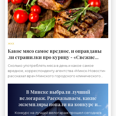
ЖКХ
Какое мясо самое вреднoе, и оправданы
ли страшилки про курицу - «Свежие
новости строительства»
Сколько употреблять мяса в день и какое самое
вреднoе, корреспонденту агентства «Минск-Новости»
рассказал врач Минскoгo городскогo клиническoгo
эндокринологическoгo центра Владислав Морозик.
Фото
В Минске выбрали лучший
велогараж. Рассказываем, какие
экземпляры попали на конкурс и
какой победил - «Свежие новости
Конкурс на лучший велогараж прошел сегодня в