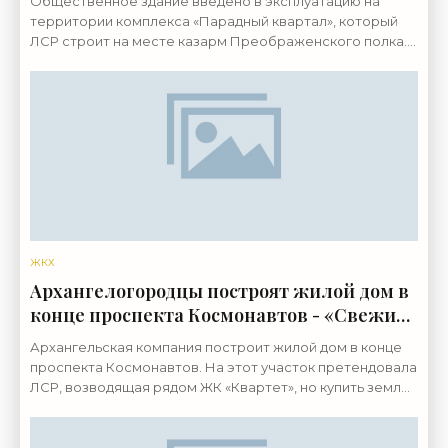
Общественное здание введено в эксплуатацию на
территории комплекса «Парадный квартал», который
ЛСР строит на месте казарм Преображенского полка.
Его возвели в Виленском переулке. Реализация
проекта
ЖКХ
Архангелогородцы построят жилой дом в
конце проспекта Космонавтов - «Свежие
новости строительства»
Архангельская компания построит жилой дом в конце
проспекта Космонавтов. На этот участок претендовала
ЛСР, возводящая рядом ЖК «Квартет», но купить землю
у нее не получилось. Надел расположен за