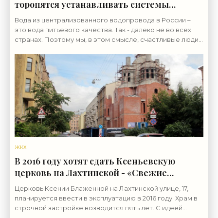
торопятся устанавливать системы
доочистки - «ЖКХ»
Вода из централизованного водопровода в России –
это вода питьевого качества. Так - далеко не во всех
странах. Поэтому мы, в этом смысле, счастливые люди.
Другое дело, что параметры водопроводной
ЖКХ
В 2016 году хотят сдать Ксеньевскую
церковь на Лахтинской - «Свежие
новости строительства»
Церковь Ксении Блаженной на Лахтинской улице, 17,
планируется ввести в эксплуатацию в 2016 году. Храм в
строчной застройке возводится пять лет. С идеей
построить первую в Петербурге церковь в честь