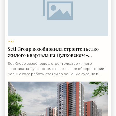
ЖКХ
Setl Group возобновила строительство
жилого квартала на Пулковском -
«Свежие новости строительства»
Setl Group возобновила строительство жилого
квартала на Пулковском шоссе южнее обсерватории.
Больше года работы стояли по решению суда, но в
последующем девелоперу удалось восстановить
право.