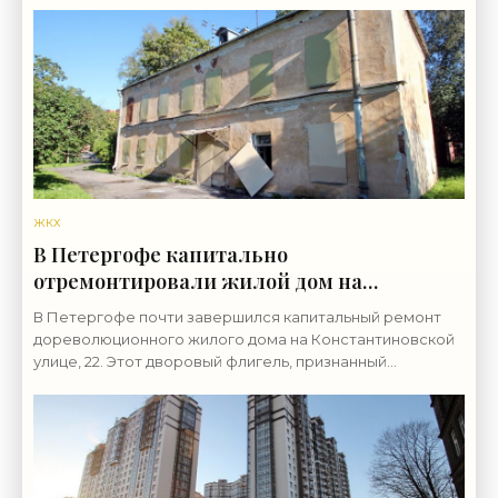
ЖКХ
В Петергофе капитально
отремонтировали жилой дом на
Константиновской - «Свежие новости
В Петергофе почти завершился капитальный ремонт
строительства»
дореволюционного жилого дома на Константиновской
улице, 22. Этот дворовый флигель, признанный
аварийный, ранее с торгов купило физическое лицо.