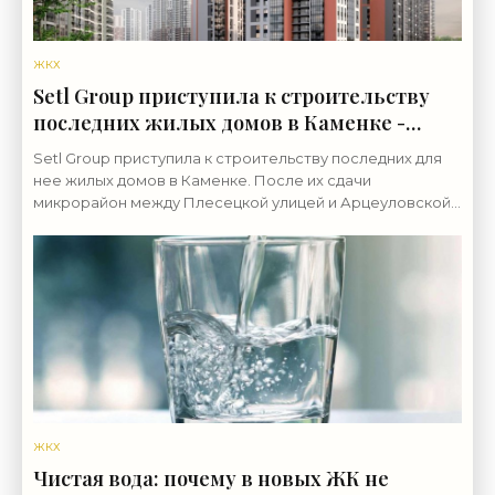
ЖКХ
Setl Group приступила к строительству
последних жилых домов в Каменке -
«Свежие новости строительства»
Setl Group приступила к строительству последних для
нее жилых домов в Каменке. После их сдачи
микрорайон между Плесецкой улицей и Арцеуловской
аллеей будет завершен. Микрорайон по обе стороны
ЖКХ
Чистая вода: почему в новых ЖК не