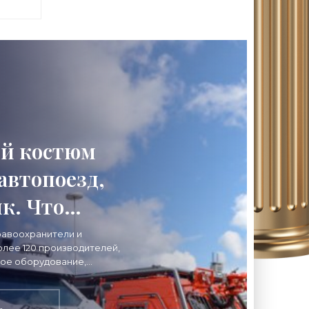
й костюм
автопоезд,
к. Что
а выставке
равоохранители и
олее 120 производителей,
ьная
ое оборудование,
ое обеспечение прибыли в
ть» -