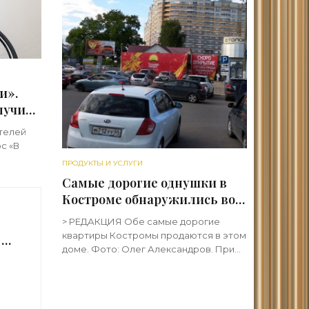
и».
лучила
да за
ителей
нске -
с «В
ПРОДУКТЫ И УСЛУГИ
нным
Самые дорогие однушки в
при
Костроме обнаружились во
ого
«Флагмане» -
> РЕДАКЦИЯ Обе самые дорогие
«Недвижимость»
квартиры Костромы продаются в этом
 в
доме. Фото: Олег Александров. При
этом репутация у дома, прямо скажем,
я
спорная. Самые дорогие
однокомнатные квартиры в Костроме
»