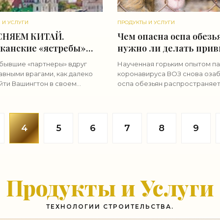
 И УСЛУГИ
ПРОДУКТЫ И УСЛУГИ
НЯЕМ КИТАЙ.
Чем опасна оспа обезья
канские «ястребы»
нужно ли делать прив
ют Поднебесную. Кто в
«Свежие новости
бывшие «партнеры» вдруг
Наученная горьким опытом п
 окажется победителем
строительства»
авными врагами, как далеко
коронавируса ВОЗ снова озаб
ежие новости
йти Вашингтон в своем
оспа обезьян распространяет
тельства»
стоянии с Пекином и чего на
миру. Между тем медицинско
еле добивается Китай? В
сообщество уже успело разд
ях мировой геополитики
на два лагеря, один из которы
4
5
6
7
8
9
Продукты и Услуги
ТЕХНОЛОГИИ СТРОИТЕЛЬСТВА.