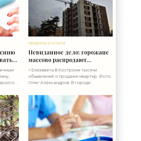
ПРОДУКТЫ И УСЛУГИ
жению
Невиданное дело: горожане
звать
массово распродают
квартиры в Костроме -
нечным
> Елизавета В Костроме тысячи
вреде
«Недвижимость»
зму,
объявлений о продаже квартир. Фото:
вежие
дского
Олег Александров. В городе
а»
вченко
намечается странная тенденция. В
Костроме стали повально продавать
квартиры,