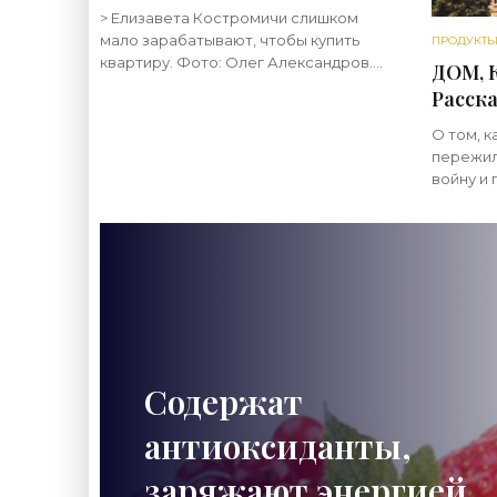
жилье в Костроме
> Елизавета Костромичи слишком
недоступным -
мало зарабатывают, чтобы купить
ПРОДУКТЫ
«Недвижимость»
квартиру. Фото: Олег Александров.
ДОМ, 
При этом предложений на рынке
Расска
недвижимости очень много. В России
котор
разделили регионы по доступности
О том, к
милли
пережил
«Свеж
войну и 
строи
материа
«Минск-
руках м
Содержат
антиоксиданты,
заряжают энергией,