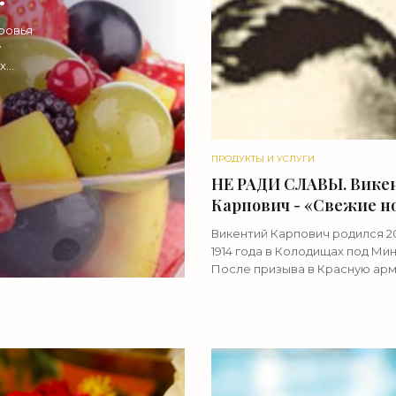
ровья
у
ые
х
чных
ПРОДУКТЫ И УСЛУГИ
НЕ РАДИ СЛАВЫ. Вике
Карпович - «Свежие н
строительства»
Викентий Карпович родился 2
1914 года в Колодищах под Ми
После призыва в Красную ар
окончил Борисоглебскую вое
авиационную школу летчиков.
фронтах Великой Отечествен