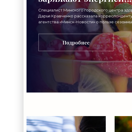
замедляют старение.
Специалист Минского городского центра здо
Дарья Кравченко рассказала корреспондент
Чем полезны сезонн
агентства «Минск-Новости» о пользе сезонны
ягод. Лето — пора цветущих растений, солне
ягоды - «Свежие
дней и
Подробнее
новости
строительства»