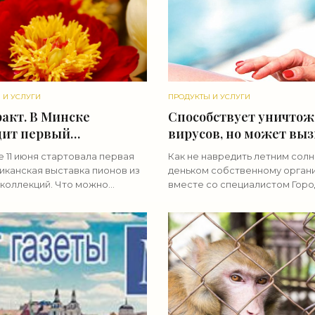
 И УСЛУГИ
ПРОДУКТЫ И УСЛУГИ
акт. В Минске
Способствует уничто
дит первый
вирусов, но может вы
овый фест» — можно
рак кожи. Специалист
 11 июня стартовала первая
Как не навредить летним сол
ь больше 100 сортов
рассказала о пользе и 
иканская выставка пионов из
деньком собственному органи
в - «Свежие новости
солнечных лучей - «С
 коллекций. Что можно
вместе со специалистом Горо
тельства»
 на цветочном фестивале — в
новости строительств
центра здоровья Дарьей Кра
ле корреспондента агентства
разбиралась корреспондент
овости». ...
агентства «Минск-Новости». ...