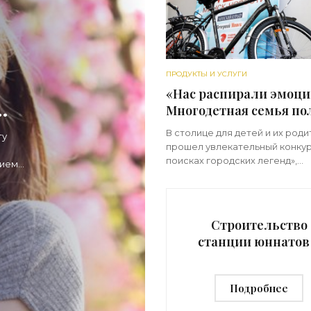
ПРОДУКТЫ И УСЛУГИ
«Нас распирали эмоци
Многодетная семья по
два классных велосипе
ст
В столице для детей и их род
ту
победу в конкурсе о Ми
прошел увлекательный конкур
«Свежие новости
поисках городских легенд»,
нием
строительства»
организованный информацио
агентством «Минск-Новости» 
поддержке Минского городск
комитета
Строительство
станции юннатов
Костроме:
появилась слаба
Подробнее
надежда -
«Недвижимость