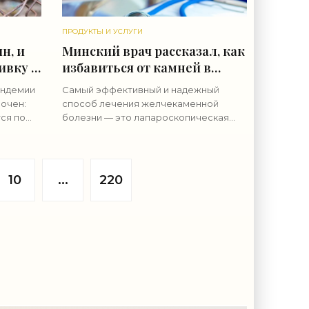
ПРОДУКТЫ И УСЛУГИ
н, и
Минский врач рассказал, как
ивку -
избавиться от камней в
желчном пузыре - «Свежие
андемии
Самый эффективный и надежный
новости строительства»
очен:
способ лечения желчекаменной
ся по
болезни — это лапароскопическая
е
холецистэктомия. Об этом рассказал
елиться
на пресс-конференции 26 мая минский
х за
врач-хирург Дмитрий Толпыга,
передает
10
...
220