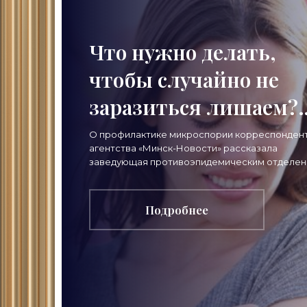
Что нужно делать,
чтобы случайно не
заразиться лишаем?
Рассказала специали
О профилактике микроспории корреспонден
агентства «Минск-Новости» рассказала
- «Свежие новости
заведующая противоэпидемическим отделе
Минского городского центра гигиены и
строительства»
эпидемиологии Наталья
Подробнее