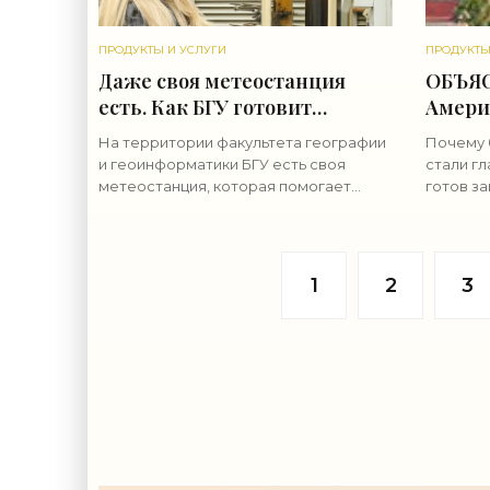
ПРОДУКТЫ И УСЛУГИ
ПРОДУКТЫ
Даже своя метеостанция
ОБЪЯС
есть. Как БГУ готовит
Амери
будущих синоптиков -
атаку
На территории факультета географии
Почему 
«Свежие новости
итоге
и геоинформатики БГУ есть своя
стали гл
строительства»
- «Св
метеостанция, которая помогает
готов за
прогнозировать погоду на ближайшее
строи
противо
время. Корреспонденты агентства
самом д
«Минск-Новости» заглянули на
тонкост
1
2
3