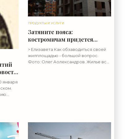
ПРОДУКТЫ И УСЛУГИ
Затяните пояса:
костромичам придется
копить на квартиру 8 лет -
> Елизавета Как обзаводиться своей
«Недвижимость»
жилплощадью - большой вопрос.
Фото: Олег Аолександров. Жилье все
нтий
дорожает и дорожает. Костромичам
овости
нужно как минимум 8 лет, чтобы
накопить на квартиру, аналитики
0 января
нском.
мию
нную
 На
ной с