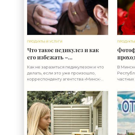
ПРОДУКТЫ И УСЛУГИ
ПРОДУКТЫ
Что такое педикулез и как
Фотоф
его избежать –
прохо
рекомендации специалиста
«Пион
Как не заразиться педикулезом и что
В Минске
- «Свежие новости
увидет
делать, если это уже произошло,
Республ
строительства»
цвето
корреспонденту агентства «Минск-
частных
Новости» рассказала врач-
строи
увидеть
эпидемиолог государственного
материа
учреждения «Центр гигиены и
«Минск-Н
эпидемиологии